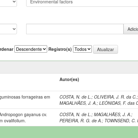
rdenar
Registro(s)
Autor(es)
guminosas forrageiras em
COSTA, N. de L.
;
OLIVEIRA, J. R. da C.
MAGALHÃES, J. A.
;
LEÔNIDAS, F. das 
 Andropogon gayanus cv.
COSTA, N. de L.
;
MAGALHÃES, J. A.
;
 ovalifolium.
PEREIRA, R. G. de A.
;
TOWNSEND, C. 