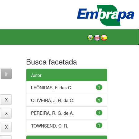
Busca facetada
Autor
LEÔNIDAS, F. das C.
1
OLIVEIRA, J. R. da C.
1
PEREIRA, R. G. de A.
1
TOWNSEND, C. R.
1