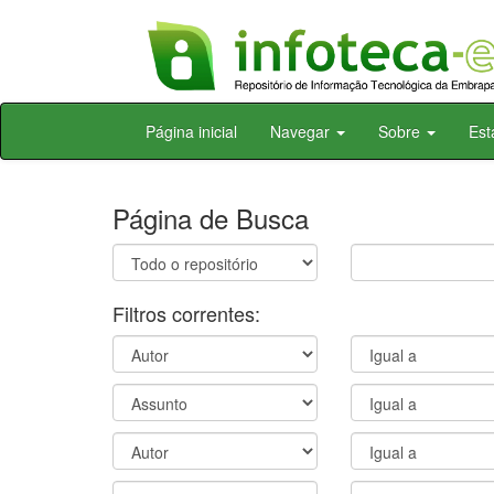
Skip
Página inicial
Navegar
Sobre
Est
navigation
Página de Busca
Filtros correntes: