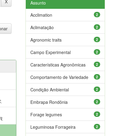
Assunto
Acclimation
2
Aclimatação
2
Agronomic traits
2
Campo Experimental
2
Características Agronômicas
2
Comportamento de Variedade
2
Condição Ambiental
2
;
C.
Embrapa Rondônia
2
Forage legumes
2
R.
Leguminosa Forrageira
2