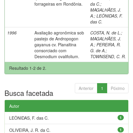
forrageiras em Rondônia.
da C.
;
MAGALHÃES, J.
A.
;
LEÔNIDAS, F.
das C.
1996
Avaliação agronômica sob
COSTA, N. de L.
;
pastejo de Andropogon
MAGALHÃES, J.
gayanus cv. Planaltina
A.
;
PEREIRA, R.
consorciado com
G. de A.
;
Desmodium ovalifolium.
TOWNSEND, C. R.
Resultado 1-2 de 2.
Anterior
1
Póximo
Busca facetada
Autor
LEÔNIDAS, F. das C.
1
OLIVEIRA, J. R. da C.
1