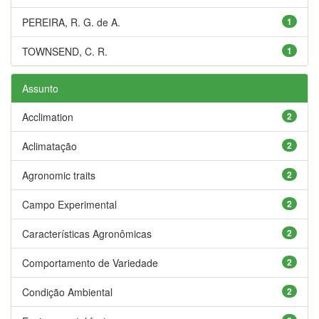
PEREIRA, R. G. de A.
1
TOWNSEND, C. R.
1
Assunto
Acclimation
2
Aclimatação
2
Agronomic traits
2
Campo Experimental
2
Características Agronômicas
2
Comportamento de Variedade
2
Condição Ambiental
2