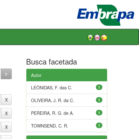
Busca facetada
Autor
LEÔNIDAS, F. das C.
1
OLIVEIRA, J. R. da C.
1
PEREIRA, R. G. de A.
1
TOWNSEND, C. R.
1