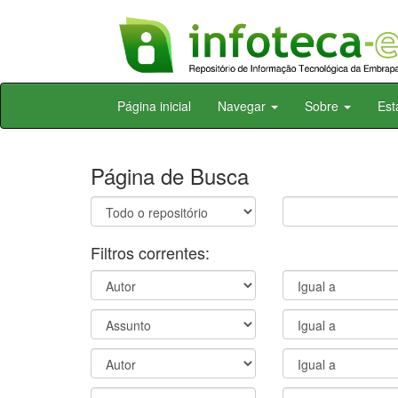
Skip
Página inicial
Navegar
Sobre
Est
navigation
Página de Busca
Filtros correntes: