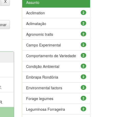
Assunto
Acclimation
2
Aclimatação
2
Agronomic traits
2
Campo Experimental
2
Comportamento de Variedade
2
Condição Ambiental
2
Embrapa Rondônia
2
;
C.
Environmental factors
2
Forage legumes
2
R.
Leguminosa Forrageira
2