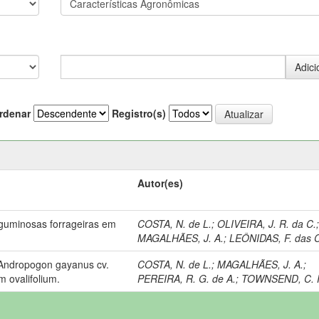
rdenar
Registro(s)
Autor(es)
guminosas forrageiras em
COSTA, N. de L.
;
OLIVEIRA, J. R. da C.
MAGALHÃES, J. A.
;
LEÔNIDAS, F. das 
 Andropogon gayanus cv.
COSTA, N. de L.
;
MAGALHÃES, J. A.
;
 ovalifolium.
PEREIRA, R. G. de A.
;
TOWNSEND, C. 