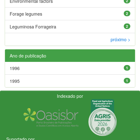
Environmental factors
2
Forage legumes
2
Leguminosa Forrageira
2
próximo >
Ano de publicação
1996
1
1995
1
Indexado por
Suportado por