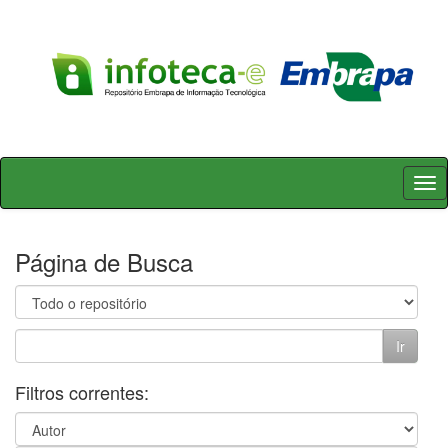
Skip
navigation
Página de Busca
Filtros correntes: