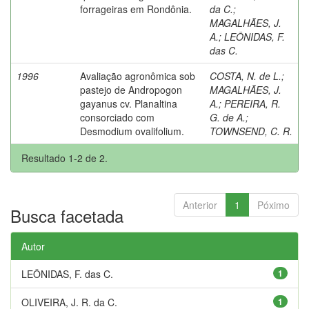
forrageiras em Rondônia.
da C.
;
MAGALHÃES, J.
A.
;
LEÔNIDAS, F.
das C.
1996
Avaliação agronômica sob
COSTA, N. de L.
;
pastejo de Andropogon
MAGALHÃES, J.
gayanus cv. Planaltina
A.
;
PEREIRA, R.
consorciado com
G. de A.
;
Desmodium ovalifolium.
TOWNSEND, C. R.
Resultado 1-2 de 2.
Anterior
1
Póximo
Busca facetada
Autor
LEÔNIDAS, F. das C.
1
OLIVEIRA, J. R. da C.
1