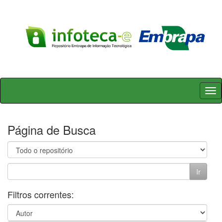
Skip
navigation
Página de Busca
Filtros correntes: