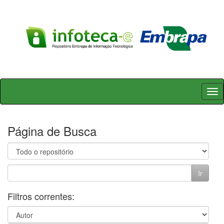
Skip
navigation
Página de Busca
Filtros correntes: