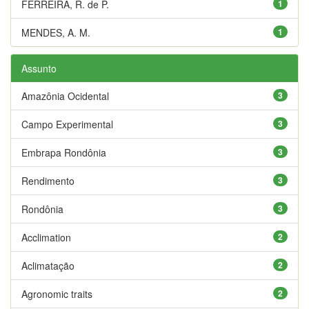
FERREIRA, R. de P.
1
MENDES, A. M.
1
Assunto
Amazônia Ocidental
3
Campo Experimental
3
Embrapa Rondônia
3
Rendimento
3
Rondônia
3
Acclimation
2
Aclimatação
2
Agronomic traits
2