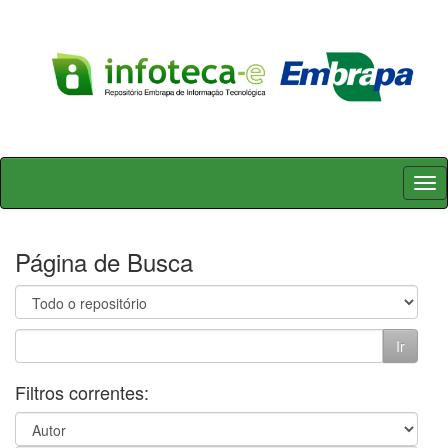
Skip
navigation
Página de Busca
Filtros correntes: