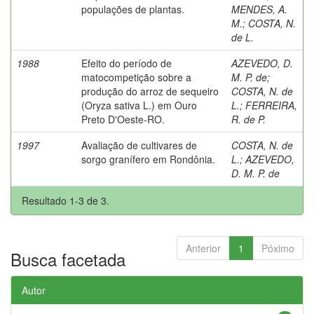
populações de plantas.
MENDES, A.
M.
;
COSTA, N.
de L.
1988
Efeito do período de
AZEVEDO, D.
matocompetição sobre a
M. P. de
;
produção do arroz de sequeiro
COSTA, N. de
(Oryza sativa L.) em Ouro
L.
;
FERREIRA,
Preto D'Oeste-RO.
R. de P.
1997
Avaliação de cultivares de
COSTA, N. de
sorgo granífero em Rondônia.
L.
;
AZEVEDO,
D. M. P. de
Resultado 1-3 de 3.
Anterior
1
Póximo
Busca facetada
Autor