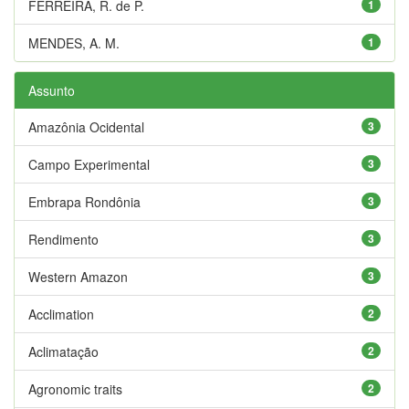
FERREIRA, R. de P.
1
MENDES, A. M.
1
Assunto
Amazônia Ocidental
3
Campo Experimental
3
Embrapa Rondônia
3
Rendimento
3
Western Amazon
3
Acclimation
2
Aclimatação
2
Agronomic traits
2