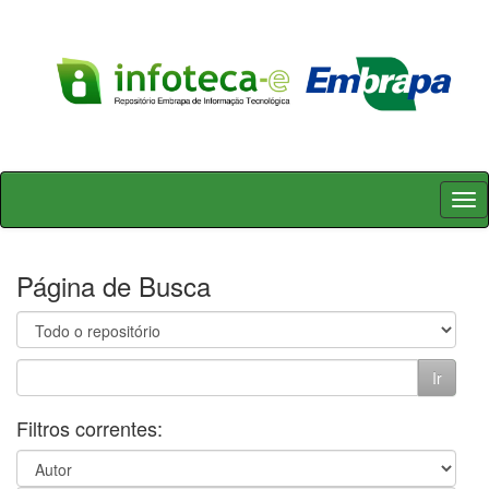
Skip
navigation
Página de Busca
Filtros correntes: