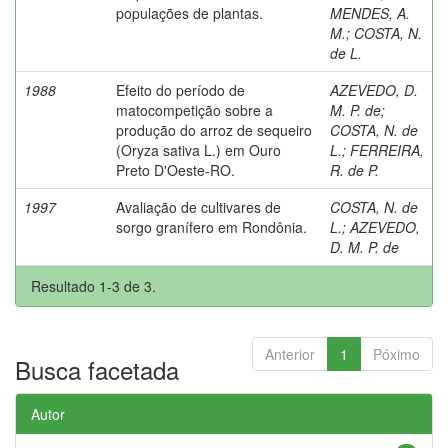
populações de plantas.
MENDES, A.
M.
;
COSTA, N.
de L.
1988
Efeito do período de
AZEVEDO, D.
matocompetição sobre a
M. P. de
;
produção do arroz de sequeiro
COSTA, N. de
(Oryza sativa L.) em Ouro
L.
;
FERREIRA,
Preto D'Oeste-RO.
R. de P.
1997
Avaliação de cultivares de
COSTA, N. de
sorgo granífero em Rondônia.
L.
;
AZEVEDO,
D. M. P. de
Resultado 1-3 de 3.
Anterior
1
Póximo
Busca facetada
Autor