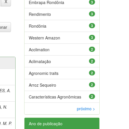
Embrapa Rondônia
3
Rendimento
3
Rondônia
3
Western Amazon
3
Acclimation
2
Aclimatação
2
Agronomic traits
2
Arroz Sequeiro
2
S, A.
Características Agronômicas
2
, N.
próximo >
 M. P.
Ano de publicação