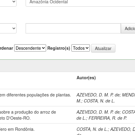
rdenar
Registro(s)
Autor(es)
m diferentes populações de plantas.
AZEVEDO, D. M. P. de
;
MENDE
M.
;
COSTA, N. de L.
sobre a produção do arroz de
AZEVEDO, D. M. P. de
;
COSTA
reto D'Oeste-RO.
de L.
;
FERREIRA, R. de P.
ífero em Rondônia.
COSTA, N. de L.
;
AZEVEDO, D.
de