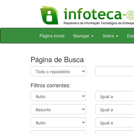
Skip
Página inicial
Navegar
Sobre
Est
navigation
Página de Busca
Filtros correntes: