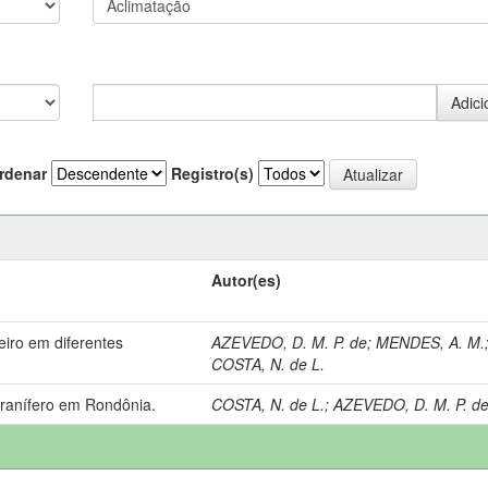
rdenar
Registro(s)
Autor(es)
iro em diferentes
AZEVEDO, D. M. P. de
;
MENDES, A. M.
COSTA, N. de L.
granífero em Rondônia.
COSTA, N. de L.
;
AZEVEDO, D. M. P. d