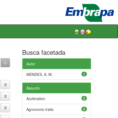
Busca facetada
Autor
MENDES, A. M.
1
Assunto
Acclimation
2
Agronomic traits
2