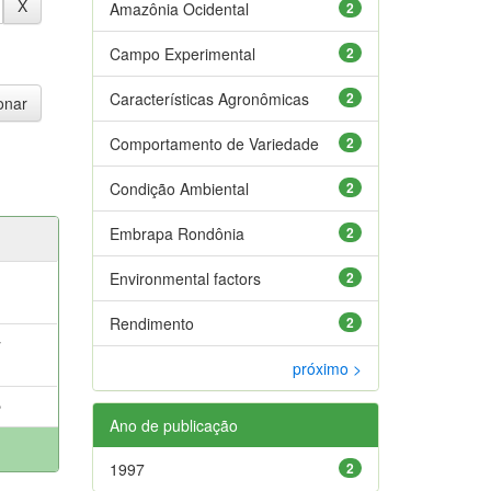
Amazônia Ocidental
2
Campo Experimental
2
Características Agronômicas
2
Comportamento de Variedade
2
Condição Ambiental
2
Embrapa Rondônia
2
Environmental factors
2
Rendimento
2
;
próximo >
e
Ano de publicação
1997
2