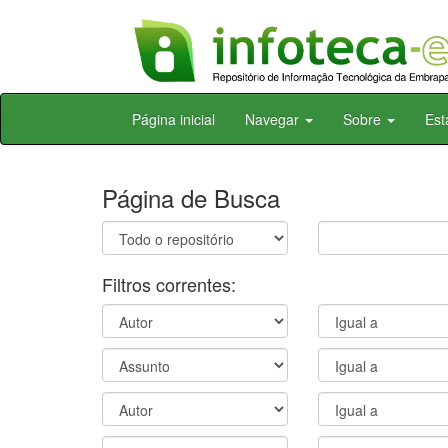
Skip
Página inicial
Navegar
Sobre
Est
navigation
Página de Busca
Filtros correntes: