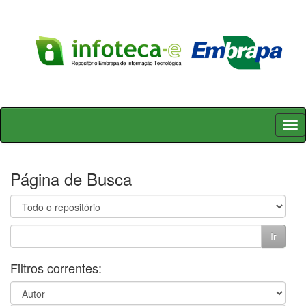
Skip
navigation
Página de Busca
Filtros correntes: