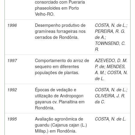
consorciado com Pueraria
phaseoloides em Porto
Velho-RO.
1996
Desempenho produtivo de
COSTA, N. de L.
;
gramíneas forrageiras nos
PEREIRA, R. G.
cerrados de Rondônia.
de A.
;
TOWNSEND, C.
R.
1997
Comportamento do arroz de
AZEVEDO, D. M.
sequeiro em diferentes
P. de
;
MENDES,
populações de plantas.
A. M.
;
COSTA, N.
de L.
1992
Épocas de vedação e
COSTA, N. de L.
;
utilização de Andropogon
OLIVEIRA, J. R.
gayanus cv. Planaltina em
da C.
Rondônia.
1995
Avaliação agronômica de
COSTA, N. de L.
guandu (Cajanus cajan (L.)
Millsp.) em Rondônia.