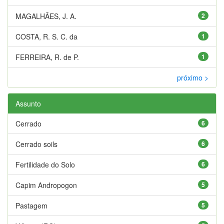
MAGALHÃES, J. A.
2
COSTA, R. S. C. da
1
FERREIRA, R. de P.
1
próximo >
Assunto
Cerrado
6
Cerrado soils
6
Fertilidade do Solo
6
Capim Andropogon
5
Pastagem
5