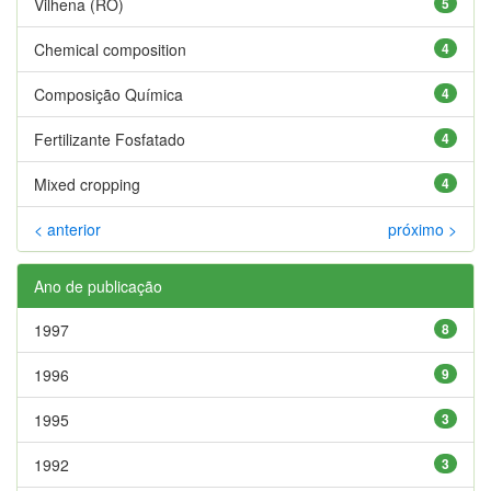
Vilhena (RO)
5
Chemical composition
4
Composição Química
4
Fertilizante Fosfatado
4
Mixed cropping
4
< anterior
próximo >
Ano de publicação
1997
8
1996
9
1995
3
1992
3