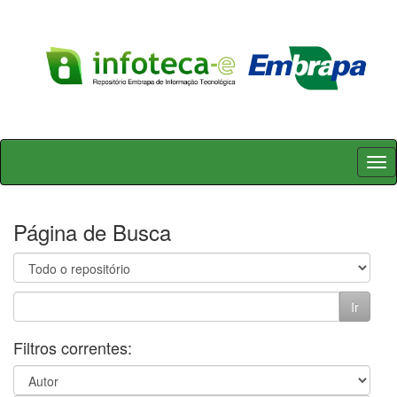
Skip
navigation
Página de Busca
Filtros correntes: