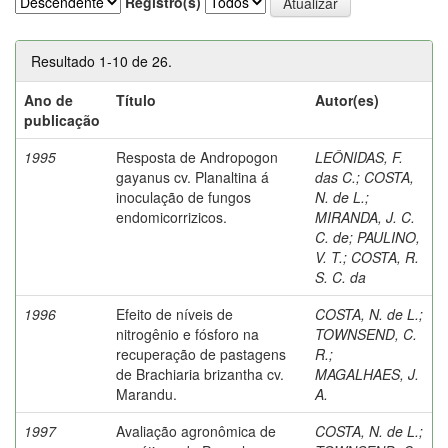
Registro(s)
Resultado 1-10 de 26.
Ano de
Título
Autor(es)
publicação
1995
Resposta de Andropogon
LEÔNIDAS, F.
gayanus cv. Planaltina á
das C.
;
COSTA,
inoculação de fungos
N. de L.
;
endomicorrizicos.
MIRANDA, J. C.
C. de
;
PAULINO,
V. T.
;
COSTA, R.
S. C. da
1996
Efeito de níveis de
COSTA, N. de L.
;
nitrogênio e fósforo na
TOWNSEND, C.
recuperação de pastagens
R.
;
de Brachiaria brizantha cv.
MAGALHAES, J.
Marandu.
A.
1997
Avaliação agronômica de
COSTA, N. de L.
;