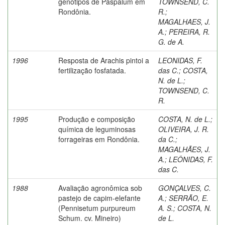
genótipos de Paspalum em
TOWNSEND, C.
Rondônia.
R.
;
MAGALHAES, J.
A.
;
PEREIRA, R.
G. de A.
1996
Resposta de Arachis pintoi a
LEONIDAS, F.
fertilização fosfatada.
das C.
;
COSTA,
N. de L.
;
TOWNSEND, C.
R.
1995
Produção e composição
COSTA, N. de L.
;
química de leguminosas
OLIVEIRA, J. R.
forrageiras em Rondônia.
da C.
;
MAGALHÃES, J.
A.
;
LEÔNIDAS, F.
das C.
1988
Avaliação agronômica sob
GONÇALVES, C.
pastejo de capim-elefante
A.
;
SERRÃO, E.
(Pennisetum purpureum
A. S.
;
COSTA, N.
Schum. cv. Mineiro)
de L.