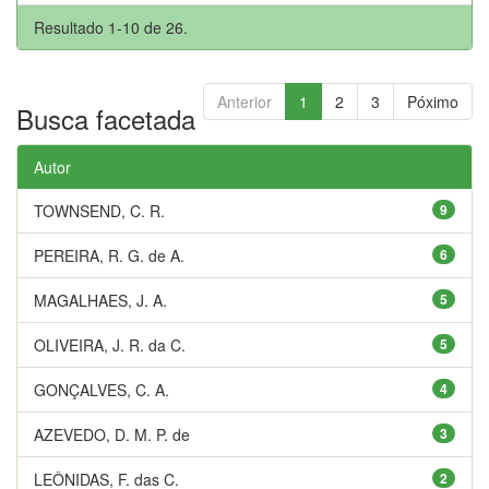
Resultado 1-10 de 26.
Anterior
1
2
3
Póximo
Busca facetada
Autor
TOWNSEND, C. R.
9
PEREIRA, R. G. de A.
6
MAGALHAES, J. A.
5
OLIVEIRA, J. R. da C.
5
GONÇALVES, C. A.
4
AZEVEDO, D. M. P. de
3
LEÔNIDAS, F. das C.
2