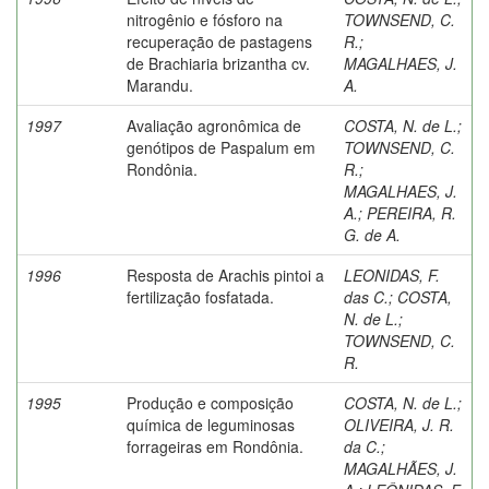
nitrogênio e fósforo na
TOWNSEND, C.
recuperação de pastagens
R.
;
de Brachiaria brizantha cv.
MAGALHAES, J.
Marandu.
A.
1997
Avaliação agronômica de
COSTA, N. de L.
;
genótipos de Paspalum em
TOWNSEND, C.
Rondônia.
R.
;
MAGALHAES, J.
A.
;
PEREIRA, R.
G. de A.
1996
Resposta de Arachis pintoi a
LEONIDAS, F.
fertilização fosfatada.
das C.
;
COSTA,
N. de L.
;
TOWNSEND, C.
R.
1995
Produção e composição
COSTA, N. de L.
;
química de leguminosas
OLIVEIRA, J. R.
forrageiras em Rondônia.
da C.
;
MAGALHÃES, J.