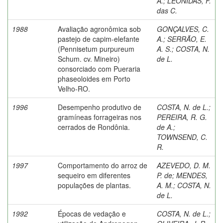
A.
;
LEÔNIDAS, F.
das C.
1988
Avaliação agronômica sob
GONÇALVES, C.
pastejo de capim-elefante
A.
;
SERRÃO, E.
(Pennisetum purpureum
A. S.
;
COSTA, N.
Schum. cv. Mineiro)
de L.
consorciado com Pueraria
phaseoloides em Porto
Velho-RO.
1996
Desempenho produtivo de
COSTA, N. de L.
;
gramíneas forrageiras nos
PEREIRA, R. G.
cerrados de Rondônia.
de A.
;
TOWNSEND, C.
R.
1997
Comportamento do arroz de
AZEVEDO, D. M.
sequeiro em diferentes
P. de
;
MENDES,
populações de plantas.
A. M.
;
COSTA, N.
de L.
1992
Épocas de vedação e
COSTA, N. de L.
;