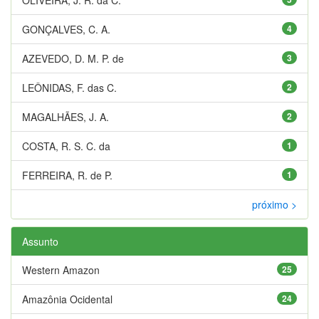
GONÇALVES, C. A.
4
AZEVEDO, D. M. P. de
3
LEÔNIDAS, F. das C.
2
MAGALHÃES, J. A.
2
COSTA, R. S. C. da
1
FERREIRA, R. de P.
1
próximo >
Assunto
Western Amazon
25
Amazônia Ocidental
24