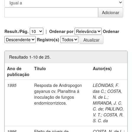
Result./Pág.
|
Ordenar por
Ordenar
Registro(s)
Resultado 1-10 de 25.
Ano de
Título
Autor(es)
publicação
1995
Resposta de Andropogon
LEÔNIDAS, F.
gayanus cv. Planaltina á
das C.
;
COSTA,
inoculação de fungos
N. de L.
;
endomicorrizicos.
MIRANDA, J. C.
C. de
;
PAULINO,
V. T.
;
COSTA, R.
S. C. da
1996
Efeito de níveis de
COSTA, N. de L.
;