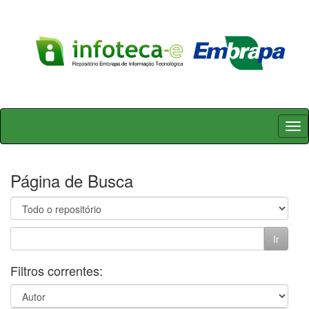
Skip
navigation
Página de Busca
Filtros correntes: