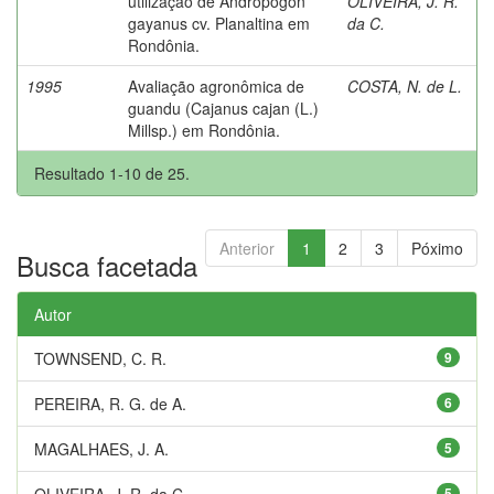
utilização de Andropogon
OLIVEIRA, J. R.
gayanus cv. Planaltina em
da C.
Rondônia.
1995
Avaliação agronômica de
COSTA, N. de L.
guandu (Cajanus cajan (L.)
Millsp.) em Rondônia.
Resultado 1-10 de 25.
Anterior
1
2
3
Póximo
Busca facetada
Autor
TOWNSEND, C. R.
9
PEREIRA, R. G. de A.
6
MAGALHAES, J. A.
5
OLIVEIRA, J. R. da C.
5