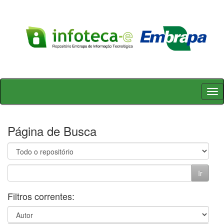
Skip
navigation
Página de Busca
Filtros correntes: