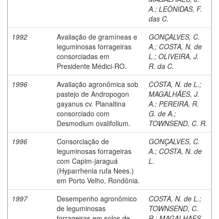
A.
;
LEÔNIDAS, F.
das C.
1992
Avaliação de gramíneas e
GONÇALVES, C.
leguminosas forrageiras
A.
;
COSTA, N. de
consorciadas em
L.
;
OLIVEIRA, J.
Presidente Médici-RO.
R. da C.
1996
Avaliação agronômica sob
COSTA, N. de L.
;
pastejo de Andropogon
MAGALHÃES, J.
gayanus cv. Planaltina
A.
;
PEREIRA, R.
consorciado com
G. de A.
;
Desmodium ovalifolium.
TOWNSEND, C. R.
1996
Consorciação de
GONÇALVES, C.
leguminosas forrageiras
A.
;
COSTA, N. de
com Capim-jaraguá
L.
(Hyparrhenia rufa Nees.)
em Porto Velho, Rondônia.
1997
Desempenho agronômico
COSTA, N. de L.
;
de leguminosas
TOWNSEND, C.
forrageiras em solos de
R.
;
MAGALHAES,