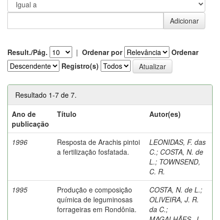
Result./Pág.
|
Ordenar por
Ordenar
Registro(s)
Resultado 1-7 de 7.
Ano de
Título
Autor(es)
publicação
1996
Resposta de Arachis pintoi
LEONIDAS, F. das
a fertilização fosfatada.
C.
;
COSTA, N. de
L.
;
TOWNSEND,
C. R.
1995
Produção e composição
COSTA, N. de L.
;
química de leguminosas
OLIVEIRA, J. R.
forrageiras em Rondônia.
da C.
;
MAGALHÃES, J.