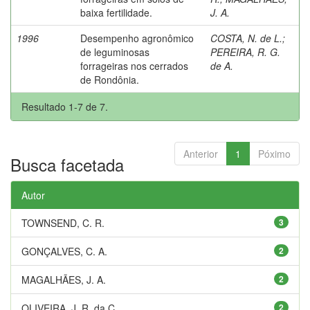
baixa fertilidade.
J. A.
1996
Desempenho agronômico
COSTA, N. de L.
;
de leguminosas
PEREIRA, R. G.
forrageiras nos cerrados
de A.
de Rondônia.
Resultado 1-7 de 7.
Anterior
1
Póximo
Busca facetada
Autor
TOWNSEND, C. R.
3
GONÇALVES, C. A.
2
MAGALHÃES, J. A.
2
OLIVEIRA, J. R. da C.
2