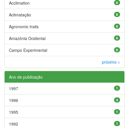
Acclimation
6
Aclimatação
6
Agronomic traits
6
Amazônia Ocidental
6
Campo Experimental
6
próximo >
Ano de publicação
1997
1
1996
4
1995
1
1992
1