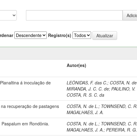
rdenar
Registro(s)
Autor(es)
lanaltina á inoculação de
LEÔNIDAS, F. das C.
;
COSTA, N. de
MIRANDA, J. C. C. de
;
PAULINO, V. 
COSTA, R. S. C. da
oro na recuperação de pastagens
COSTA, N. de L.
;
TOWNSEND, C. R
MAGALHAES, J. A.
de Paspalum em Rondônia.
COSTA, N. de L.
;
TOWNSEND, C. R
MAGALHAES, J. A.
;
PEREIRA, R. G.