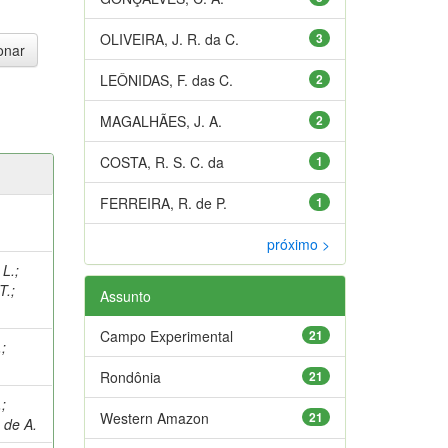
OLIVEIRA, J. R. da C.
3
LEÔNIDAS, F. das C.
2
MAGALHÃES, J. A.
2
COSTA, R. S. C. da
1
FERREIRA, R. de P.
1
próximo >
 L.
;
T.
;
Assunto
Campo Experimental
21
.
;
Rondônia
21
.
;
Western Amazon
21
 de A.