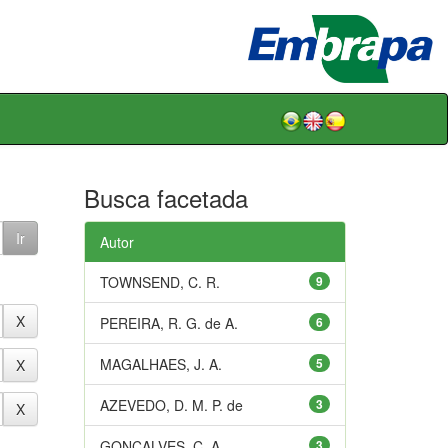
Busca facetada
Autor
TOWNSEND, C. R.
9
PEREIRA, R. G. de A.
6
MAGALHAES, J. A.
5
AZEVEDO, D. M. P. de
3
GONÇALVES, C. A.
3