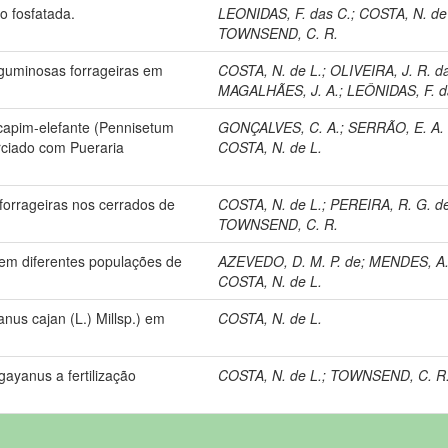
ão fosfatada.
LEONIDAS, F. das C.
;
COSTA, N. de
TOWNSEND, C. R.
guminosas forrageiras em
COSTA, N. de L.
;
OLIVEIRA, J. R. d
MAGALHÃES, J. A.
;
LEÔNIDAS, F. d
capim-elefante (Pennisetum
GONÇALVES, C. A.
;
SERRÃO, E. A. 
rciado com Pueraria
COSTA, N. de L.
orrageiras nos cerrados de
COSTA, N. de L.
;
PEREIRA, R. G. de
TOWNSEND, C. R.
em diferentes populações de
AZEVEDO, D. M. P. de
;
MENDES, A.
COSTA, N. de L.
us cajan (L.) Millsp.) em
COSTA, N. de L.
ayanus a fertilização
COSTA, N. de L.
;
TOWNSEND, C. R