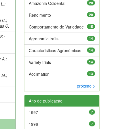
Amazônia Ocidental
20
 L.
;
Rendimento
20
a C.
;
as C.
Comportamento de Variedade
15
S.
;
Agronomic traits
14
Características Agronômicas
14
 A.
;
Variety trials
14
Acclimation
13
 M.
;
próximo >
Ano de publicação
.
1997
7
1996
7