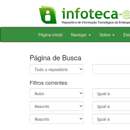
Skip
Página inicial
Navegar
Sobre
Est
navigation
Página de Busca
Filtros correntes: