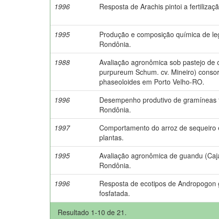
1996
Resposta de Arachis pintoi a fertilizaç
1995
Produção e composição química de le
Rondônia.
1988
Avaliação agronômica sob pastejo de 
purpureum Schum. cv. Mineiro) conso
phaseoloides em Porto Velho-RO.
1996
Desempenho produtivo de gramíneas f
Rondônia.
1997
Comportamento do arroz de sequeiro 
plantas.
1995
Avaliação agronômica de guandu (Cajan
Rondônia.
1996
Resposta de ecotipos de Andropogon g
fosfatada.
Resultado 1-10 de 21.