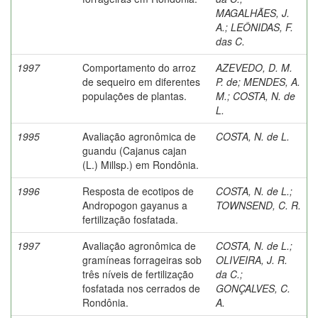
MAGALHÃES, J.
A.
;
LEÔNIDAS, F.
das C.
1997
Comportamento do arroz
AZEVEDO, D. M.
de sequeiro em diferentes
P. de
;
MENDES, A.
populações de plantas.
M.
;
COSTA, N. de
L.
1995
Avaliação agronômica de
COSTA, N. de L.
guandu (Cajanus cajan
(L.) Millsp.) em Rondônia.
1996
Resposta de ecotipos de
COSTA, N. de L.
;
Andropogon gayanus a
TOWNSEND, C. R.
fertilização fosfatada.
1997
Avaliação agronômica de
COSTA, N. de L.
;
gramíneas forrageiras sob
OLIVEIRA, J. R.
três níveis de fertilização
da C.
;
fosfatada nos cerrados de
GONÇALVES, C.
Rondônia.
A.