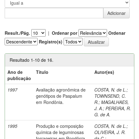
Result./Pág.
|
Ordenar por
Ordenar
Registro(s)
Resultado 1-10 de 16.
Ano de
Título
Autor(es)
publicação
1997
Avaliação agronômica de
COSTA, N. de L.
;
genótipos de Paspalum
TOWNSEND, C.
em Rondônia.
R.
;
MAGALHAES,
J. A.
;
PEREIRA, R.
G. de A.
1995
Produção e composição
COSTA, N. de L.
;
química de leguminosas
OLIVEIRA, J. R.
forrageiras em Rondônia.
da C.
;