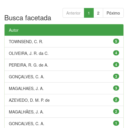
Anterior
1
2
Póximo
Busca facetada
Autor
TOWNSEND, C. R.
5
OLIVEIRA, J. R. da C.
4
PEREIRA, R. G. de A.
4
GONÇALVES, C. A.
3
MAGALHAES, J. A.
3
AZEVEDO, D. M. P. de
2
MAGALHÃES, J. A.
2
GONCALVES, C. A.
1