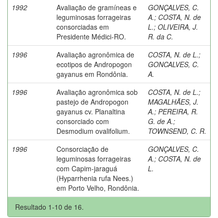
1992
Avaliação de gramíneas e
GONÇALVES, C.
leguminosas forrageiras
A.
;
COSTA, N. de
consorciadas em
L.
;
OLIVEIRA, J.
Presidente Médici-RO.
R. da C.
1996
Avaliação agronômica de
COSTA, N. de L.
;
ecotipos de Andropogon
GONCALVES, C.
gayanus em Rondônia.
A.
1996
Avaliação agronômica sob
COSTA, N. de L.
;
pastejo de Andropogon
MAGALHÃES, J.
gayanus cv. Planaltina
A.
;
PEREIRA, R.
consorciado com
G. de A.
;
Desmodium ovalifolium.
TOWNSEND, C. R.
1996
Consorciação de
GONÇALVES, C.
leguminosas forrageiras
A.
;
COSTA, N. de
com Capim-jaraguá
L.
(Hyparrhenia rufa Nees.)
em Porto Velho, Rondônia.
Resultado 1-10 de 16.