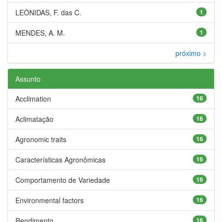
LEÔNIDAS, F. das C.
1
MENDES, A. M.
1
próximo >
Assunto
Acclimation
16
Aclimatação
16
Agronomic traits
16
Características Agronômicas
16
Comportamento de Variedade
16
Environmental factors
16
Rendimento
16