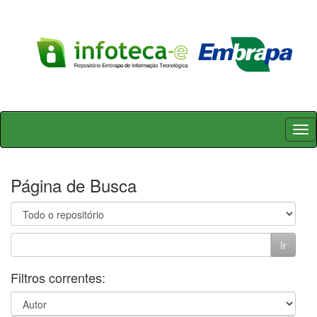
Skip
navigation
Página de Busca
Filtros correntes: