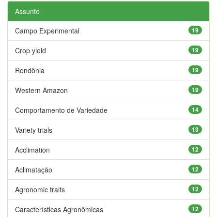
Assunto
Campo Experimental
19
Crop yield
19
Rondônia
19
Western Amazon
19
Comportamento de Variedade
14
Variety trials
13
Acclimation
12
Aclimatação
12
Agronomic traits
12
Características Agronômicas
12