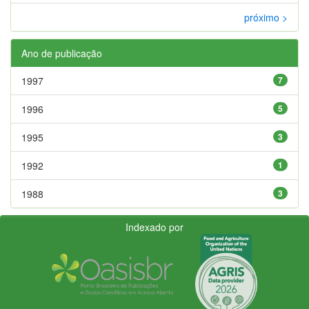
próximo >
Ano de publicação
1997
7
1996
5
1995
3
1992
1
1988
3
Indexado por