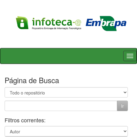
Skip
navigation
Página de Busca
Filtros correntes: