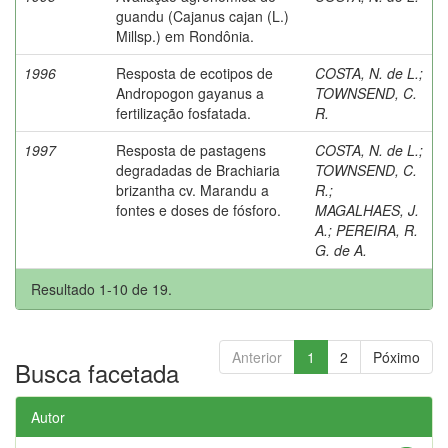
guandu (Cajanus cajan (L.)
Millsp.) em Rondônia.
1996
Resposta de ecotipos de
COSTA, N. de L.
;
Andropogon gayanus a
TOWNSEND, C.
fertilização fosfatada.
R.
1997
Resposta de pastagens
COSTA, N. de L.
;
degradadas de Brachiaria
TOWNSEND, C.
brizantha cv. Marandu a
R.
;
fontes e doses de fósforo.
MAGALHAES, J.
A.
;
PEREIRA, R.
G. de A.
Resultado 1-10 de 19.
Anterior
1
2
Póximo
Busca facetada
Autor