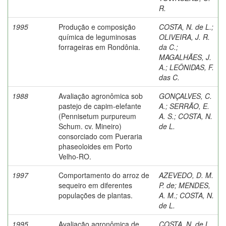
R.
1995
Produção e composição
COSTA, N. de L.
;
química de leguminosas
OLIVEIRA, J. R.
forrageiras em Rondônia.
da C.
;
MAGALHÃES, J.
A.
;
LEÔNIDAS, F.
das C.
1988
Avaliação agronômica sob
GONÇALVES, C.
pastejo de capim-elefante
A.
;
SERRÃO, E.
(Pennisetum purpureum
A. S.
;
COSTA, N.
Schum. cv. Mineiro)
de L.
consorciado com Pueraria
phaseoloides em Porto
Velho-RO.
1997
Comportamento do arroz de
AZEVEDO, D. M.
sequeiro em diferentes
P. de
;
MENDES,
populações de plantas.
A. M.
;
COSTA, N.
de L.
1995
Avaliação agronômica de
COSTA, N. de L.