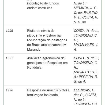
inoculação de fungos
N. de L.
;
endomicorrizicos.
MIRANDA, J. C.
C. de
;
PAULINO,
V. T.
;
COSTA, R.
S. C. da
1996
Efeito de níveis de
COSTA, N. de L.
;
nitrogênio e fósforo na
TOWNSEND, C.
recuperação de pastagens
R.
;
de Brachiaria brizantha cv.
MAGALHAES, J.
Marandu.
A.
1997
Avaliação agronômica de
COSTA, N. de L.
;
genótipos de Paspalum em
TOWNSEND, C.
Rondônia.
R.
;
MAGALHAES, J.
A.
;
PEREIRA, R.
G. de A.
1996
Resposta de Arachis pintoi a
LEONIDAS, F.
fertilização fosfatada.
das C.
;
COSTA,
N. de L.
;
TOWNSEND, C.