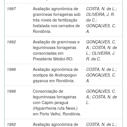
1997
Avaliação agronômica de
COSTA, N. de L.
;
gramíneas forrageiras sob
OLIVEIRA, J. R.
três níveis de fertilização
da C.
;
fosfatada nos cerrados de
GONÇALVES, C.
Rondônia.
A.
1992
Avaliação de gramíneas e
GONÇALVES, C.
leguminosas forrageiras
A.
;
COSTA, N. de
consorciadas em
L.
;
OLIVEIRA, J.
Presidente Médici-RO.
R. da C.
1996
Avaliação agronômica de
COSTA, N. de L.
;
ecotipos de Andropogon
GONCALVES, C.
gayanus em Rondônia.
A.
1996
Consorciação de
GONÇALVES, C.
leguminosas forrageiras
A.
;
COSTA, N. de
com Capim-jaraguá
L.
(Hyparrhenia rufa Nees.)
em Porto Velho, Rondônia.
1992
Avaliação agronômica de
COSTA, N. de L.
;