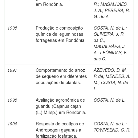
em Rondônia.
R.
;
MAGALHAES,
J. A.
;
PEREIRA, R.
G. de A.
1995
Produção e composição
COSTA, N. de L.
;
química de leguminosas
OLIVEIRA, J. R.
forrageiras em Rondônia.
da C.
;
MAGALHÃES, J.
A.
;
LEÔNIDAS, F.
das C.
1997
Comportamento do arroz
AZEVEDO, D. M.
de sequeiro em diferentes
P. de
;
MENDES, A.
populações de plantas.
M.
;
COSTA, N. de
L.
1995
Avaliação agronômica de
COSTA, N. de L.
guandu (Cajanus cajan
(L.) Millsp.) em Rondônia.
1996
Resposta de ecotipos de
COSTA, N. de L.
;
Andropogon gayanus a
TOWNSEND, C. R.
fertilização fosfatada.