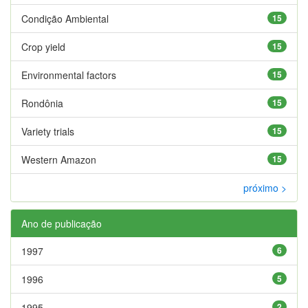
Condição Ambiental
15
Crop yield
15
Environmental factors
15
Rondônia
15
Variety trials
15
Western Amazon
15
próximo >
Ano de publicação
1997
6
1996
5
1995
2