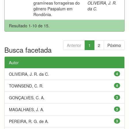
gramíneas forrageiras do
OLIVEIRA, J. R.
gênero Paspalum em
da C.
Rondônia.
Resultado 1-10 de 15.
Anterior
1
2
Póximo
Busca facetada
Autor
OLIVEIRA, J. R. da C.
4
TOWNSEND, C. R.
4
GONÇALVES, C. A.
3
MAGALHAES, J. A.
3
PEREIRA, R. G. de A.
3