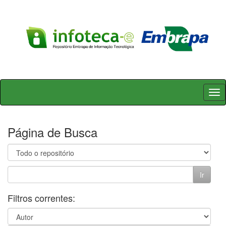
Skip
navigation
Página de Busca
Filtros correntes: