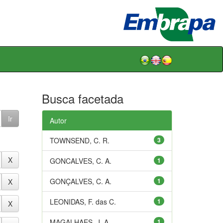
Busca facetada
Autor
TOWNSEND, C. R.
3
GONCALVES, C. A.
1
GONÇALVES, C. A.
1
LEONIDAS, F. das C.
1
MAGALHAES, J. A.
1