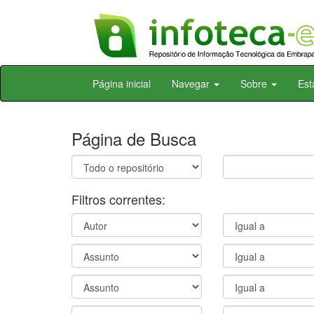
Skip
Página inicial
Navegar
Sobre
Est
navigation
Página de Busca
Filtros correntes: