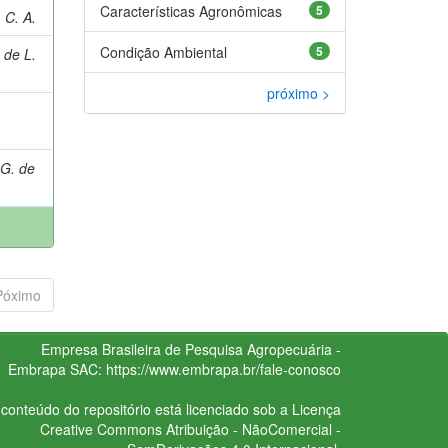
Características Agronômicas
5
C. A.
Condição Ambiental
5
 de L.
próximo >
G. de
Póximo
Empresa Brasileira de Pesquisa Agropecuária -
Embrapa
SAC:
https://www.embrapa.br/fale-conosco
conteúdo do repositório está licenciado sob a Licença
Creative Commons
Atribuição - NãoComercial -