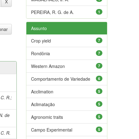
PEREIRA, R. G. de A.
1
Assunto
Crop yield
7
Rondônia
7
Western Amazon
7
Comportamento de Variedade
6
Acclimation
5
C. R.
;
Aclimatação
5
N. de
Agronomic traits
5
Campo Experimental
5
C. R.