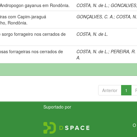
e Andropogon gayanus em Rondônia.
COSTA, N. de L.
;
GONCALVES, 
iras com Capim-jaraguá
GONÇALVES, C. A.
;
COSTA, N.
lho, Rondônia.
 sorgo forrageiro nos cerrados de
COSTA, N. de L.
as forrageiras nos cerrados de
COSTA, N. de L.
;
PEREIRA, R. 
A.
Anterior
1
Suportado por
O 