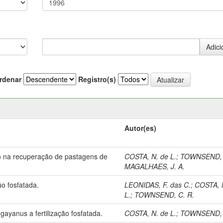
rdenar
Registro(s)
Autor(es)
oro na recuperação de pastagens de
COSTA, N. de L.
;
TOWNSEND, 
MAGALHAES, J. A.
ão fosfatada.
LEONIDAS, F. das C.
;
COSTA, 
L.
;
TOWNSEND, C. R.
ayanus a fertilização fosfatada.
COSTA, N. de L.
;
TOWNSEND, 