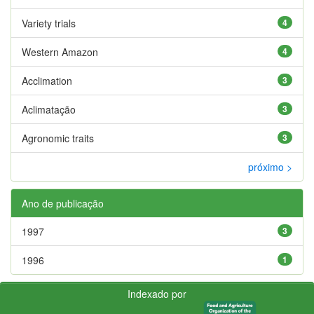
Variety trials
4
Western Amazon
4
Acclimation
3
Aclimatação
3
Agronomic traits
3
próximo >
Ano de publicação
1997
3
1996
1
Indexado por