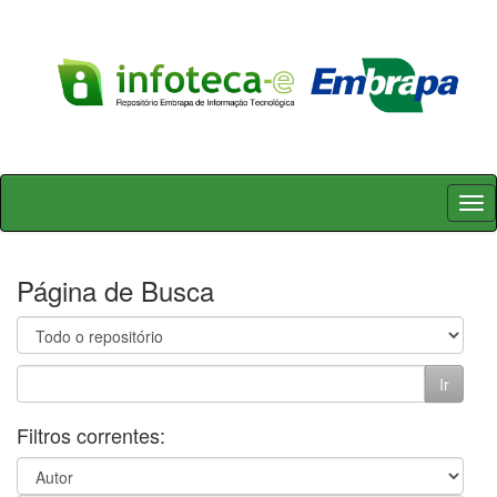
Skip
navigation
Página de Busca
Filtros correntes: