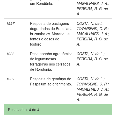
em Rondônia.
MAGALHAES, J. A.
;
PEREIRA, R. G. de
A.
1997
Resposta de pastagens
COSTA, N. de L.
;
degradadas de Brachiaria
TOWNSEND, C. R.
;
brizantha cv. Marandu a
MAGALHAES, J. A.
;
fontes e doses de
PEREIRA, R. G. de
fósforo.
A.
1996
Desempenho agronômico
COSTA, N. de L.
;
de leguminosas
PEREIRA, R. G. de
forrageiras nos cerrados
A.
de Rondônia.
1997
Resposta de genótipo de
COSTA, N. de L.
;
Paspalum ao diferimento.
TOWNSEND, C. R.
;
MAGALHAES, J. A.
;
PEREIRA, R. G. de
A.
Resultado 1-4 de 4.