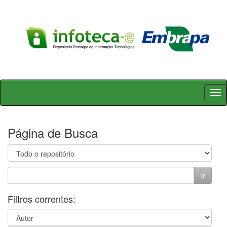
Skip
navigation
Página de Busca
Filtros correntes: