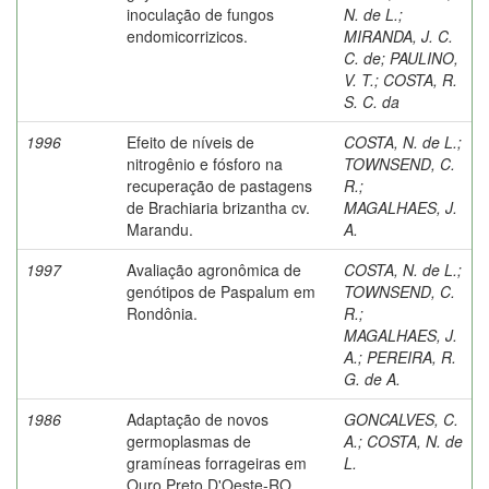
inoculação de fungos
N. de L.
;
endomicorrizicos.
MIRANDA, J. C.
C. de
;
PAULINO,
V. T.
;
COSTA, R.
S. C. da
1996
Efeito de níveis de
COSTA, N. de L.
;
nitrogênio e fósforo na
TOWNSEND, C.
recuperação de pastagens
R.
;
de Brachiaria brizantha cv.
MAGALHAES, J.
Marandu.
A.
1997
Avaliação agronômica de
COSTA, N. de L.
;
genótipos de Paspalum em
TOWNSEND, C.
Rondônia.
R.
;
MAGALHAES, J.
A.
;
PEREIRA, R.
G. de A.
1986
Adaptação de novos
GONCALVES, C.
germoplasmas de
A.
;
COSTA, N. de
gramíneas forrageiras em
L.
Ouro Preto D'Oeste-RO.