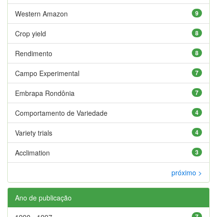
Western Amazon
9
Crop yield
8
Rendimento
8
Campo Experimental
7
Embrapa Rondônia
7
Comportamento de Variedade
4
Variety trials
4
Acclimation
3
próximo >
Ano de publicação
1990 - 1997
7