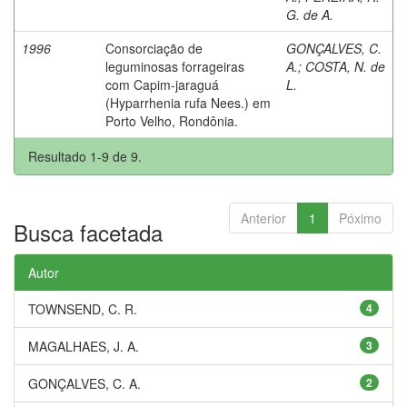
G. de A.
1996
Consorciação de
GONÇALVES, C.
leguminosas forrageiras
A.
;
COSTA, N. de
com Capim-jaraguá
L.
(Hyparrhenia rufa Nees.) em
Porto Velho, Rondônia.
Resultado 1-9 de 9.
Anterior
1
Póximo
Busca facetada
Autor
TOWNSEND, C. R.
4
MAGALHAES, J. A.
3
GONÇALVES, C. A.
2