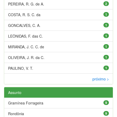
PEREIRA, R. G. de A.
2
COSTA, R. S. C. da
1
GONCALVES, C. A.
1
LEÔNIDAS, F. das C.
1
MIRANDA, J. C. C. de
1
OLIVEIRA, J. R. da C.
1
PAULINO, V. T.
1
próximo >
Assunto
Gramínea Forrageira
9
Rondônia
9