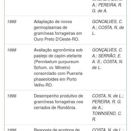
A.
;
PEREIRA, R.
G. de A.
1986
Adaptação de novos
GONCALVES, C.
germoplasmas de
A.
;
COSTA, N. de
gramíneas forrageiras em
L.
Ouro Preto D'Oeste-RO.
1988
Avaliação agronômica sob
GONÇALVES, C.
pastejo de capim-elefante
A.
;
SERRÃO, E.
(Pennisetum purpureum
A. S.
;
COSTA, N.
Schum. cv. Mineiro)
de L.
consorciado com Pueraria
phaseoloides em Porto
Velho-RO.
1996
Desempenho produtivo de
COSTA, N. de L.
;
gramíneas forrageiras nos
PEREIRA, R. G.
cerrados de Rondônia.
de A.
;
TOWNSEND, C.
R.
1996
Resposta de ecotipos de
COSTA, N. de L.
;