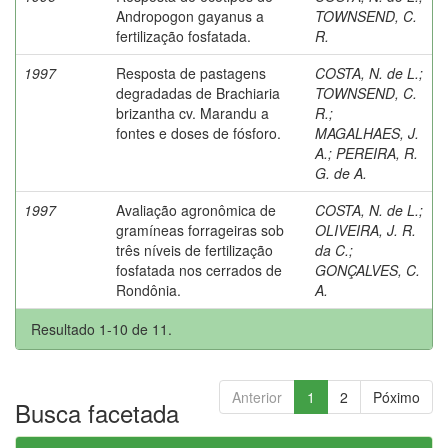
Andropogon gayanus a
TOWNSEND, C.
fertilização fosfatada.
R.
1997
Resposta de pastagens
COSTA, N. de L.
;
degradadas de Brachiaria
TOWNSEND, C.
brizantha cv. Marandu a
R.
;
fontes e doses de fósforo.
MAGALHAES, J.
A.
;
PEREIRA, R.
G. de A.
1997
Avaliação agronômica de
COSTA, N. de L.
;
gramíneas forrageiras sob
OLIVEIRA, J. R.
três níveis de fertilização
da C.
;
fosfatada nos cerrados de
GONÇALVES, C.
Rondônia.
A.
Resultado 1-10 de 11.
Anterior
1
2
Póximo
Busca facetada