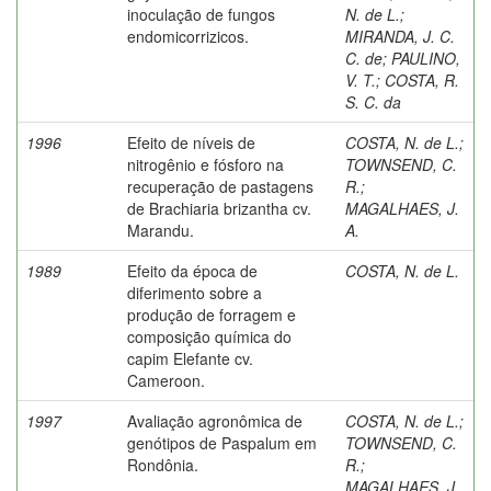
inoculação de fungos
N. de L.
;
endomicorrizicos.
MIRANDA, J. C.
C. de
;
PAULINO,
V. T.
;
COSTA, R.
S. C. da
1996
Efeito de níveis de
COSTA, N. de L.
;
nitrogênio e fósforo na
TOWNSEND, C.
recuperação de pastagens
R.
;
de Brachiaria brizantha cv.
MAGALHAES, J.
Marandu.
A.
1989
Efeito da época de
COSTA, N. de L.
diferimento sobre a
produção de forragem e
composição química do
capim Elefante cv.
Cameroon.
1997
Avaliação agronômica de
COSTA, N. de L.
;
genótipos de Paspalum em
TOWNSEND, C.
Rondônia.
R.
;
MAGALHAES, J.