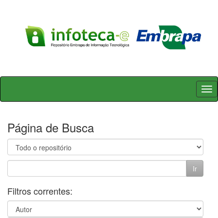
Skip
navigation
Página de Busca
Filtros correntes: