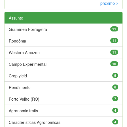
próximo >
Assunto
Gramínea Forrageira
11
Rondônia
11
Western Amazon
11
Campo Experimental
10
Crop yield
9
Rendimento
8
Porto Velho (RO)
7
Agronomic traits
4
Características Agronômicas
4