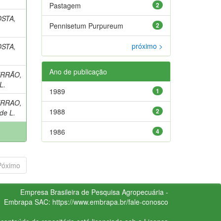
Pastagem
2
STA,
Pennisetum Purpureum
2
próximo >
STA,
Ano de publicação
RRÃO,
L.
1989
1
RRAO,
1988
2
de L.
1986
4
Póximo
Empresa Brasileira de Pesquisa Agropecuária -
Embrapa
SAC:
https://www.embrapa.br/fale-conosco