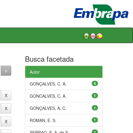
Busca facetada
Autor
GONÇALVES, C. A.
4
GONCALVES, C. A.
1
GONÇALVES, A. C.
1
ROMAN, E. S.
1
SERRAO, E. A. de S.
1