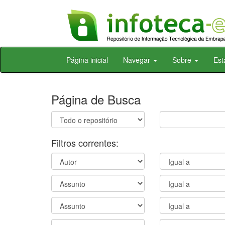
Skip
Página inicial
Navegar
Sobre
Est
navigation
Página de Busca
Filtros correntes: