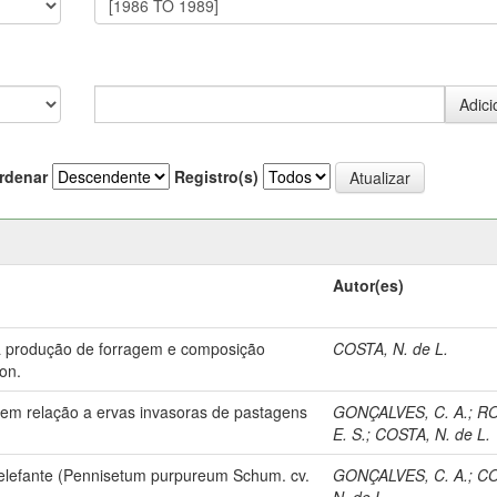
rdenar
Registro(s)
Autor(es)
 a produção de forragem e composição
COSTA, N. de L.
on.
em relação a ervas invasoras de pastagens
GONÇALVES, C. A.
;
R
E. S.
;
COSTA, N. de L.
m elefante (Pennisetum purpureum Schum. cv.
GONÇALVES, C. A.
;
CO
N. de L.