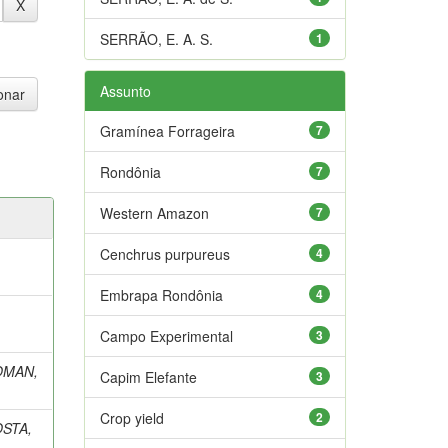
SERRÃO, E. A. S.
1
Assunto
Gramínea Forrageira
7
Rondônia
7
Western Amazon
7
Cenchrus purpureus
4
Embrapa Rondônia
4
Campo Experimental
3
OMAN,
Capim Elefante
3
Crop yield
2
STA,