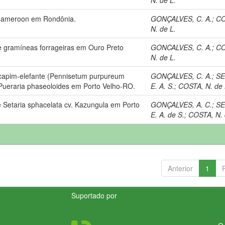
. Cameroon em Rondônia.
GONÇALVES, C. A.
;
CO
N. de L.
 gramíneas forrageiras em Ouro Preto
GONCALVES, C. A.
;
CO
N. de L.
 capim-elefante (Pennisetum purpureum
GONÇALVES, C. A.
;
SE
Pueraria phaseoloides em Porto Velho-RO.
E. A. S.
;
COSTA, N. de 
 Setaria sphacelata cv. Kazungula em Porto
GONÇALVES, A. C.
;
SE
E. A. de S.
;
COSTA, N. 
Anterior
1
Suportado por