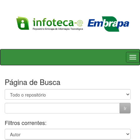
Skip
navigation
Página de Busca
Filtros correntes: