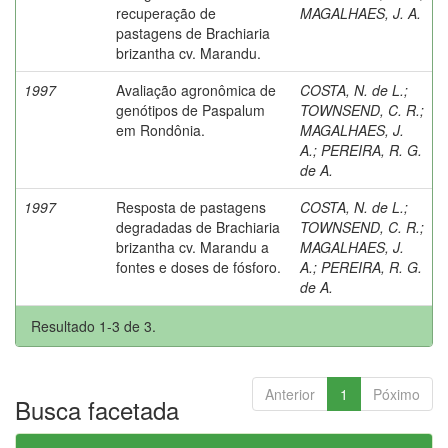
recuperação de
MAGALHAES, J. A.
pastagens de Brachiaria
brizantha cv. Marandu.
1997
Avaliação agronômica de
COSTA, N. de L.
;
genótipos de Paspalum
TOWNSEND, C. R.
;
em Rondônia.
MAGALHAES, J.
A.
;
PEREIRA, R. G.
de A.
1997
Resposta de pastagens
COSTA, N. de L.
;
degradadas de Brachiaria
TOWNSEND, C. R.
;
brizantha cv. Marandu a
MAGALHAES, J.
fontes e doses de fósforo.
A.
;
PEREIRA, R. G.
de A.
Resultado 1-3 de 3.
Anterior
1
Póximo
Busca facetada