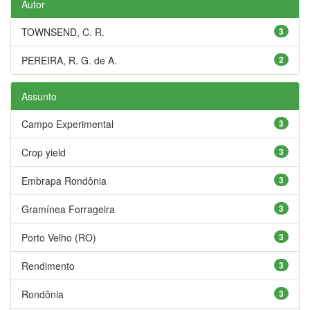
Autor
TOWNSEND, C. R.
3
PEREIRA, R. G. de A.
2
Assunto
Campo Experimental
3
Crop yield
3
Embrapa Rondônia
3
Gramínea Forrageira
3
Porto Velho (RO)
3
Rendimento
3
Rondônia
3