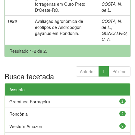
forrageiras em Ouro Preto
COSTA, N.
D'Oeste-RO.
de L.
1996
Avaliação agronômica de
COSTA, N.
ecotipos de Andropogon
de L.
;
gayanus em Rondônia.
GONCALVES,
C. A.
Resultado 1-2 de 2.
Anterior
1
Póximo
Busca facetada
Assunto
Gramínea Forrageira
2
Rondônia
2
Western Amazon
2