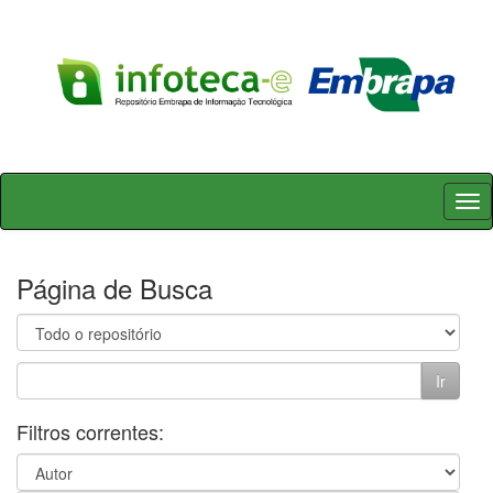
Skip
navigation
Página de Busca
Filtros correntes: