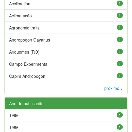
Acclimation
1
Aclimatação
1
Agronomic traits
1
Andropogon Gayanus
1
Ariquemes (RO)
1
Campo Experimental
1
Capim Andropogon
1
próximo >
Ano de publicação
1996
1
1986
1