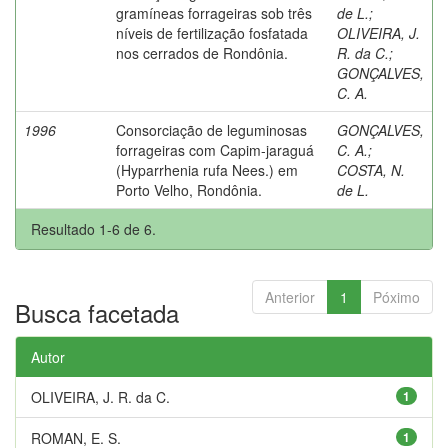
gramíneas forrageiras sob três
de L.
;
níveis de fertilização fosfatada
OLIVEIRA, J.
nos cerrados de Rondônia.
R. da C.
;
GONÇALVES,
C. A.
1996
Consorciação de leguminosas
GONÇALVES,
forrageiras com Capim-jaraguá
C. A.
;
(Hyparrhenia rufa Nees.) em
COSTA, N.
Porto Velho, Rondônia.
de L.
Resultado 1-6 de 6.
Anterior
1
Póximo
Busca facetada
Autor
OLIVEIRA, J. R. da C.
1
ROMAN, E. S.
1