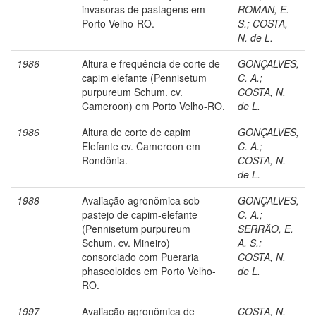
invasoras de pastagens em
ROMAN, E.
Porto Velho-RO.
S.
;
COSTA,
N. de L.
1986
Altura e frequência de corte de
GONÇALVES,
capim elefante (Pennisetum
C. A.
;
purpureum Schum. cv.
COSTA, N.
Cameroon) em Porto Velho-RO.
de L.
1986
Altura de corte de capim
GONÇALVES,
Elefante cv. Cameroon em
C. A.
;
Rondônia.
COSTA, N.
de L.
1988
Avaliação agronômica sob
GONÇALVES,
pastejo de capim-elefante
C. A.
;
(Pennisetum purpureum
SERRÃO, E.
Schum. cv. Mineiro)
A. S.
;
consorciado com Pueraria
COSTA, N.
phaseoloides em Porto Velho-
de L.
RO.
1997
Avaliação agronômica de
COSTA, N.