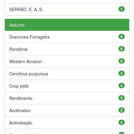
SERRÃO, E. A. S.
1
Assunto
Gramínea Forrageira
6
Rondônia
6
Western Amazon
6
Cenchrus purpureus
3
Crop yield
3
Rendimento
3
Acclimation
2
Aclimatação
2