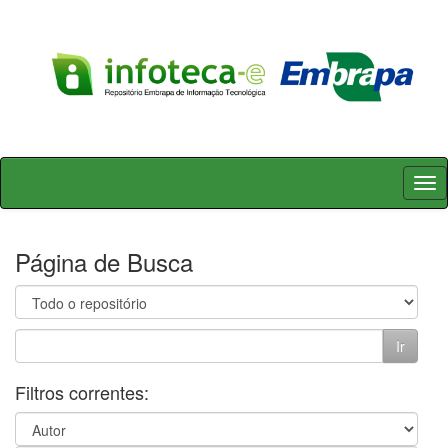
Skip
navigation
Página de Busca
Filtros correntes: