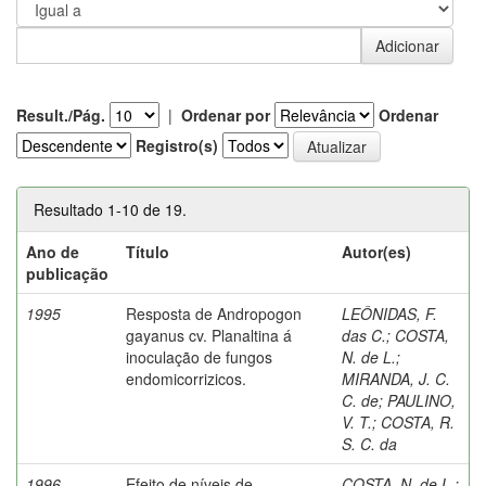
Result./Pág.
|
Ordenar por
Ordenar
Registro(s)
Resultado 1-10 de 19.
Ano de
Título
Autor(es)
publicação
1995
Resposta de Andropogon
LEÔNIDAS, F.
gayanus cv. Planaltina á
das C.
;
COSTA,
inoculação de fungos
N. de L.
;
endomicorrizicos.
MIRANDA, J. C.
C. de
;
PAULINO,
V. T.
;
COSTA, R.
S. C. da
1996
Efeito de níveis de
COSTA, N. de L.
;