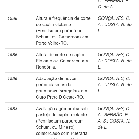
A.
;
PEREIRA, R.
G. de A.
1986
Altura e frequência de corte
GONÇALVES, C.
de capim elefante
A.
;
COSTA, N. de
(Pennisetum purpureum
L.
Schum. cv. Cameroon) em
Porto Velho-RO.
1986
Altura de corte de capim
GONÇALVES, C.
Elefante cv. Cameroon em
A.
;
COSTA, N. de
Rondônia.
L.
1986
Adaptação de novos
GONCALVES, C.
germoplasmas de
A.
;
COSTA, N. de
gramíneas forrageiras em
L.
Ouro Preto D'Oeste-RO.
1988
Avaliação agronômica sob
GONÇALVES, C.
pastejo de capim-elefante
A.
;
SERRÃO, E.
(Pennisetum purpureum
A. S.
;
COSTA, N.
Schum. cv. Mineiro)
de L.
consorciado com Pueraria