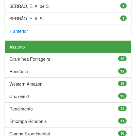
SERRAO, E. A. de S.
1
SERRÃO, E. A. S.
1
< anterior
Assunto
Gramínea Forrageira
19
Rondônia
19
Western Amazon
19
Crop yield
13
Rendimento
12
Embrapa Rondônia
11
Campo Experimental
10