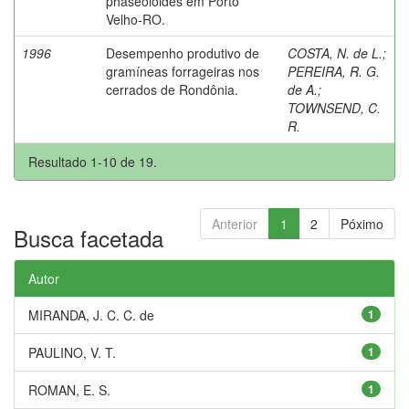
phaseoloides em Porto
Velho-RO.
1996
Desempenho produtivo de
COSTA, N. de L.
;
gramíneas forrageiras nos
PEREIRA, R. G.
cerrados de Rondônia.
de A.
;
TOWNSEND, C.
R.
Resultado 1-10 de 19.
Anterior
1
2
Póximo
Busca facetada
Autor
MIRANDA, J. C. C. de
1
PAULINO, V. T.
1
ROMAN, E. S.
1