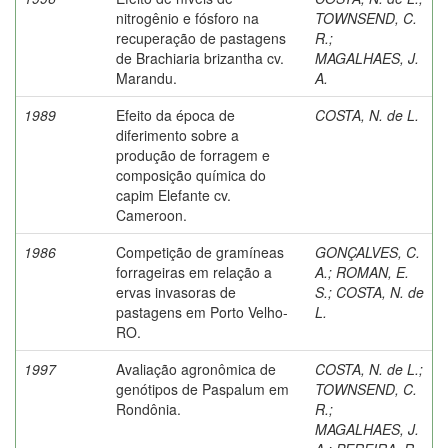
nitrogênio e fósforo na
TOWNSEND, C.
recuperação de pastagens
R.
;
de Brachiaria brizantha cv.
MAGALHAES, J.
Marandu.
A.
1989
Efeito da época de
COSTA, N. de L.
diferimento sobre a
produção de forragem e
composição química do
capim Elefante cv.
Cameroon.
1986
Competição de gramíneas
GONÇALVES, C.
forrageiras em relação a
A.
;
ROMAN, E.
ervas invasoras de
S.
;
COSTA, N. de
pastagens em Porto Velho-
L.
RO.
1997
Avaliação agronômica de
COSTA, N. de L.
;
genótipos de Paspalum em
TOWNSEND, C.
Rondônia.
R.
;
MAGALHAES, J.