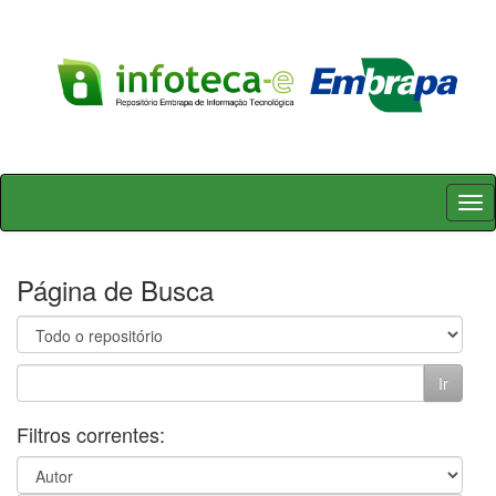
Skip
navigation
Página de Busca
Filtros correntes: