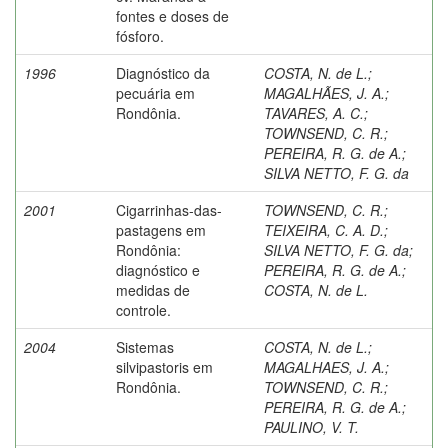
fontes e doses de
fósforo.
1996
Diagnóstico da
COSTA, N. de L.
;
pecuária em
MAGALHÃES, J. A.
;
Rondônia.
TAVARES, A. C.
;
TOWNSEND, C. R.
;
PEREIRA, R. G. de A.
;
SILVA NETTO, F. G. da
2001
Cigarrinhas-das-
TOWNSEND, C. R.
;
pastagens em
TEIXEIRA, C. A. D.
;
Rondônia:
SILVA NETTO, F. G. da
;
diagnóstico e
PEREIRA, R. G. de A.
;
medidas de
COSTA, N. de L.
controle.
2004
Sistemas
COSTA, N. de L.
;
silvipastoris em
MAGALHAES, J. A.
;
Rondônia.
TOWNSEND, C. R.
;
PEREIRA, R. G. de A.
;
PAULINO, V. T.