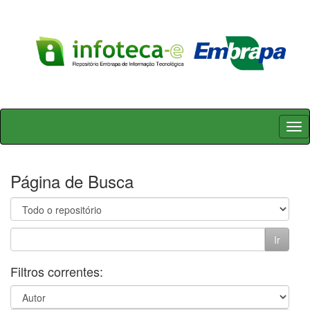
Skip
navigation
Página de Busca
Filtros correntes: