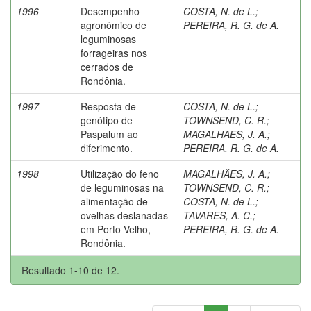
1996
Desempenho
COSTA, N. de L.
;
agronômico de
PEREIRA, R. G. de A.
leguminosas
forrageiras nos
cerrados de
Rondônia.
1997
Resposta de
COSTA, N. de L.
;
genótipo de
TOWNSEND, C. R.
;
Paspalum ao
MAGALHAES, J. A.
;
diferimento.
PEREIRA, R. G. de A.
1998
Utilização do feno
MAGALHÃES, J. A.
;
de leguminosas na
TOWNSEND, C. R.
;
alimentação de
COSTA, N. de L.
;
ovelhas deslanadas
TAVARES, A. C.
;
em Porto Velho,
PEREIRA, R. G. de A.
Rondônia.
Resultado 1-10 de 12.