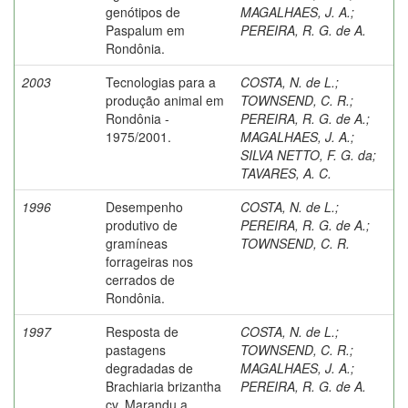
genótipos de
MAGALHAES, J. A.
;
Paspalum em
PEREIRA, R. G. de A.
Rondônia.
2003
Tecnologias para a
COSTA, N. de L.
;
produção animal em
TOWNSEND, C. R.
;
Rondônia -
PEREIRA, R. G. de A.
;
1975/2001.
MAGALHAES, J. A.
;
SILVA NETTO, F. G. da
;
TAVARES, A. C.
1996
Desempenho
COSTA, N. de L.
;
produtivo de
PEREIRA, R. G. de A.
;
gramíneas
TOWNSEND, C. R.
forrageiras nos
cerrados de
Rondônia.
1997
Resposta de
COSTA, N. de L.
;
pastagens
TOWNSEND, C. R.
;
degradadas de
MAGALHAES, J. A.
;
Brachiaria brizantha
PEREIRA, R. G. de A.
cv. Marandu a