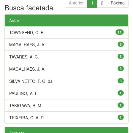
Anterior
1
2
Póximo
Busca facetada
Autor
TOWNSEND, C. R.
11
MAGALHAES, J. A.
6
TAVARES, A. C.
5
MAGALHÃES, J. A.
3
SILVA NETTO, F. G. da
3
PAULINO, V. T.
1
TAKIGAWA, R. M.
1
TEIXEIRA, C. A. D.
1
Assunto