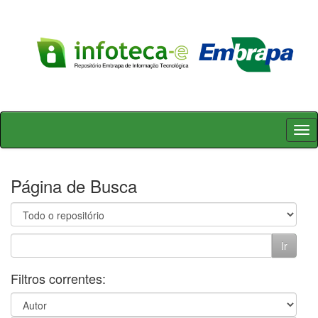
Skip
navigation
Página de Busca
Filtros correntes: