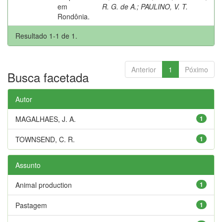
em
R. G. de A.
;
PAULINO, V. T.
Rondônia.
Resultado 1-1 de 1.
Anterior
1
Póximo
Busca facetada
Autor
MAGALHAES, J. A.
1
TOWNSEND, C. R.
1
Assunto
Animal production
1
Pastagem
1