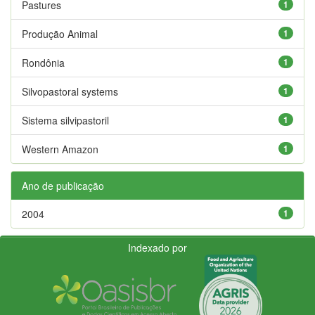
Pastures
1
Produção Animal
1
Rondônia
1
Silvopastoral systems
1
Sistema silvipastoril
1
Western Amazon
1
Ano de publicação
2004
1
Indexado por