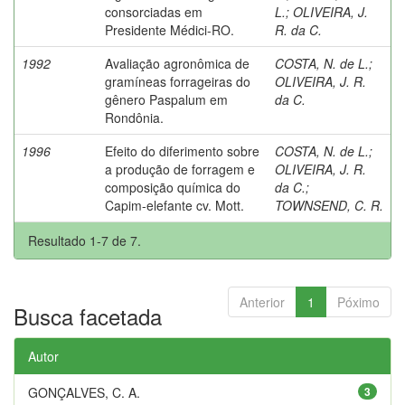
consorciadas em
L.
;
OLIVEIRA, J.
Presidente Médici-RO.
R. da C.
1992
Avaliação agronômica de
COSTA, N. de L.
;
gramíneas forrageiras do
OLIVEIRA, J. R.
gênero Paspalum em
da C.
Rondônia.
1996
Efeito do diferimento sobre
COSTA, N. de L.
;
a produção de forragem e
OLIVEIRA, J. R.
composição química do
da C.
;
Capim-elefante cv. Mott.
TOWNSEND, C. R.
Resultado 1-7 de 7.
Anterior
1
Póximo
Busca facetada
Autor
GONÇALVES, C. A.
3