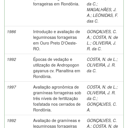
forrageiras em Rondônia.
da C.
;
MAGALHÃES, J.
A.
;
LEÔNIDAS, F.
das C.
1986
Introdução e avaliação de
GONÇALVES, C.
leguminosas forrageiras
A.
;
COSTA, N. de
em Ouro Preto D'Oeste-
L.
;
OLIVEIRA, J.
RO.
R. da C.
1992
Épocas de vedação e
COSTA, N. de L.
;
utilização de Andropogon
OLIVEIRA, J. R.
gayanus cv. Planaltina em
da C.
Rondônia.
1997
Avaliação agronômica de
COSTA, N. de L.
;
gramíneas forrageiras sob
OLIVEIRA, J. R.
três níveis de fertilização
da C.
;
fosfatada nos cerrados de
GONÇALVES, C.
Rondônia.
A.
1992
Avaliação de gramíneas e
GONÇALVES, C.
leguminosas forrageiras
A.
;
COSTA, N. de