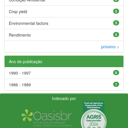
Crop yield
5
Environmental factors
5
Rendimento
5
próximo >
Ano de publicação
1990 - 1997
6
1986 - 1989
1
Indexado por