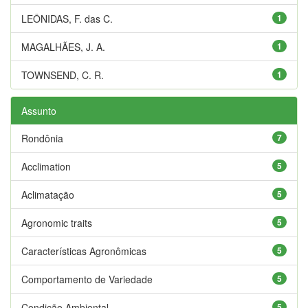
LEÔNIDAS, F. das C.
1
MAGALHÃES, J. A.
1
TOWNSEND, C. R.
1
Assunto
Rondônia
7
Acclimation
5
Aclimatação
5
Agronomic traits
5
Características Agronômicas
5
Comportamento de Variedade
5
Condição Ambiental
5