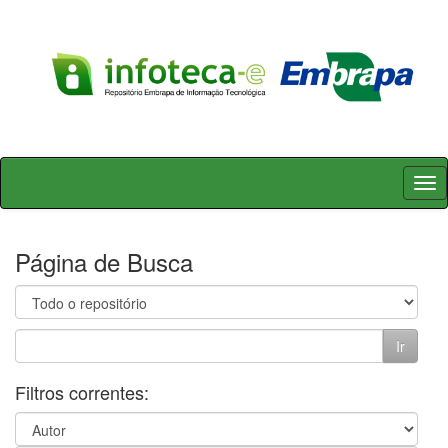
Skip
navigation
Página de Busca
Filtros correntes: