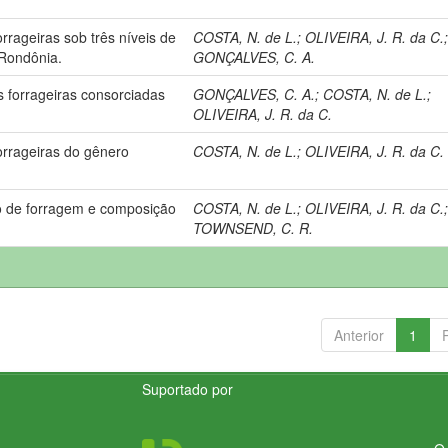
rageiras sob três níveis de
COSTA, N. de L.
;
OLIVEIRA, J. R. da C.
 Rondônia.
GONÇALVES, C. A.
 forrageiras consorciadas
GONÇALVES, C. A.
;
COSTA, N. de L.
;
OLIVEIRA, J. R. da C.
orrageiras do gênero
COSTA, N. de L.
;
OLIVEIRA, J. R. da C.
ão de forragem e composição
COSTA, N. de L.
;
OLIVEIRA, J. R. da C.
TOWNSEND, C. R.
Anterior
1
Suportado por