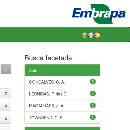
Busca facetada
Autor
GONÇALVES, C. A.
3
LEÔNIDAS, F. das C.
1
MAGALHÃES, J. A.
1
TOWNSEND, C. R.
1