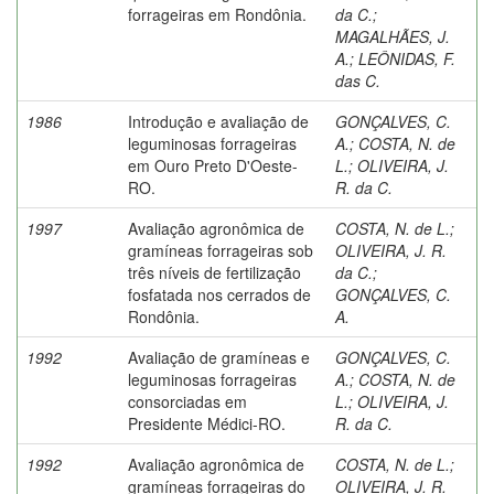
forrageiras em Rondônia.
da C.
;
MAGALHÃES, J.
A.
;
LEÔNIDAS, F.
das C.
1986
Introdução e avaliação de
GONÇALVES, C.
leguminosas forrageiras
A.
;
COSTA, N. de
em Ouro Preto D'Oeste-
L.
;
OLIVEIRA, J.
RO.
R. da C.
1997
Avaliação agronômica de
COSTA, N. de L.
;
gramíneas forrageiras sob
OLIVEIRA, J. R.
três níveis de fertilização
da C.
;
fosfatada nos cerrados de
GONÇALVES, C.
Rondônia.
A.
1992
Avaliação de gramíneas e
GONÇALVES, C.
leguminosas forrageiras
A.
;
COSTA, N. de
consorciadas em
L.
;
OLIVEIRA, J.
Presidente Médici-RO.
R. da C.
1992
Avaliação agronômica de
COSTA, N. de L.
;
gramíneas forrageiras do
OLIVEIRA, J. R.