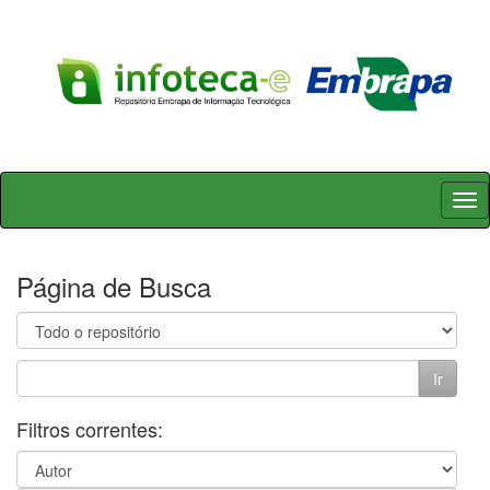
Skip
navigation
Página de Busca
Filtros correntes: