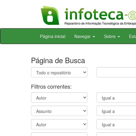
Skip
Página inicial
Navegar
Sobre
Est
navigation
Página de Busca
Filtros correntes: