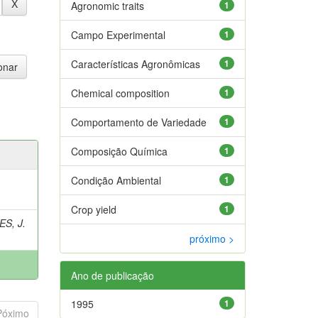
Agronomic traits
1
Campo Experimental
1
Características Agronômicas
1
Chemical composition
1
Comportamento de Variedade
1
Composição Química
1
Condição Ambiental
1
Crop yield
1
S, J.
próximo >
Ano de publicação
1995
1
Póximo