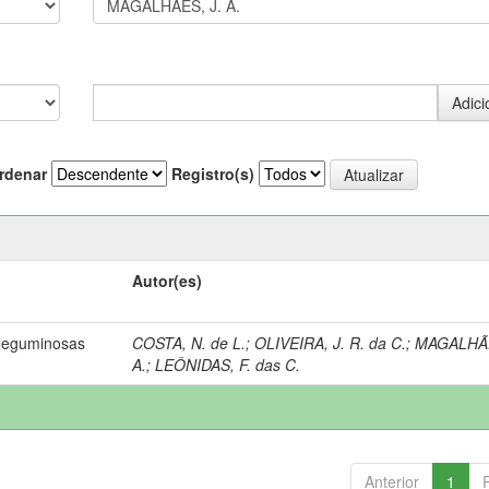
rdenar
Registro(s)
Autor(es)
 leguminosas
COSTA, N. de L.
;
OLIVEIRA, J. R. da C.
;
MAGALHÃE
A.
;
LEÔNIDAS, F. das C.
Anterior
1