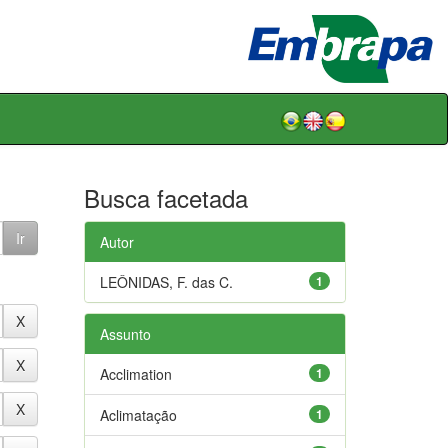
Busca facetada
Autor
LEÔNIDAS, F. das C.
1
Assunto
Acclimation
1
Aclimatação
1