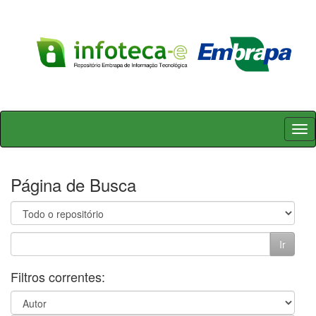
Skip
navigation
Página de Busca
Filtros correntes: