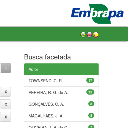
Busca facetada
Autor
TOWNSEND, C. R.
17
PEREIRA, R. G. de A.
12
GONÇALVES, C. A.
8
MAGALHAES, J. A.
8
OLIVEIRA, J. R. da C.
7