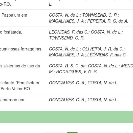
ho-RO.
L.
de Paspalum em
COSTA, N. de L.
;
TOWNSEND, C. R.
;
MAGALHAES, J. A.
;
PEREIRA, R. G. de A.
ão fosfatada.
LEONIDAS, F. das C.
;
COSTA, N. de L.
;
TOWNSEND, C. R.
guminosas forrageiras
COSTA, N. de L.
;
OLIVEIRA, J. R. da C.
;
MAGALHÃES, J. A.
;
LEÔNIDAS, F. das C.
s sistemas de uso da
COSTA, R. S. C. da
;
COSTA, N. de L.
;
MEND
M.
;
RODRIGUES, V. G. S.
 elefante (Pennisetum
GONÇALVES, C. A.
;
COSTA, N. de L.
Porto Velho-RO.
. Cameroon em
GONÇALVES, C. A.
;
COSTA, N. de L.