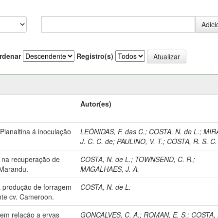
rdenar
Registro(s)
Autor(es)
lanaltina á inoculação
LEÔNIDAS, F. das C.
;
COSTA, N. de L.
;
MIR
J. C. C. de
;
PAULINO, V. T.
;
COSTA, R. S. C.
ro na recuperação de
COSTA, N. de L.
;
TOWNSEND, C. R.
;
 Marandu.
MAGALHAES, J. A.
 a produção de forragem
COSTA, N. de L.
nte cv. Cameroon.
em relação a ervas
GONÇALVES, C. A.
;
ROMAN, E. S.
;
COSTA, 