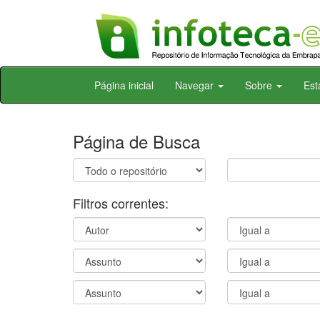
Skip
Página inicial
Navegar
Sobre
Est
navigation
Página de Busca
Filtros correntes: