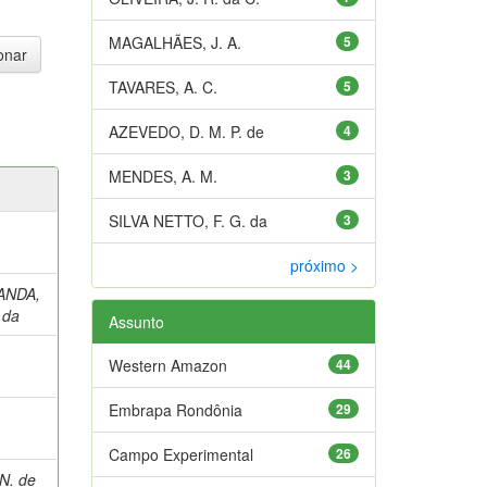
MAGALHÃES, J. A.
5
TAVARES, A. C.
5
AZEVEDO, D. M. P. de
4
MENDES, A. M.
3
SILVA NETTO, F. G. da
3
próximo >
ANDA,
 da
Assunto
Western Amazon
44
Embrapa Rondônia
29
Campo Experimental
26
N. de