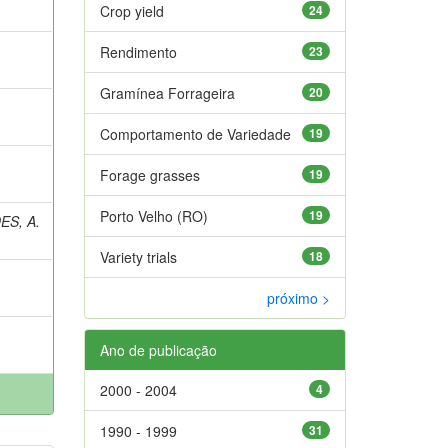
Crop yield
24
Rendimento
23
Gramínea Forrageira
20
Comportamento de Variedade
19
Forage grasses
19
Porto Velho (RO)
19
ES, A.
Variety trials
18
próximo >
Ano de publicação
2000 - 2004
4
1990 - 1999
31