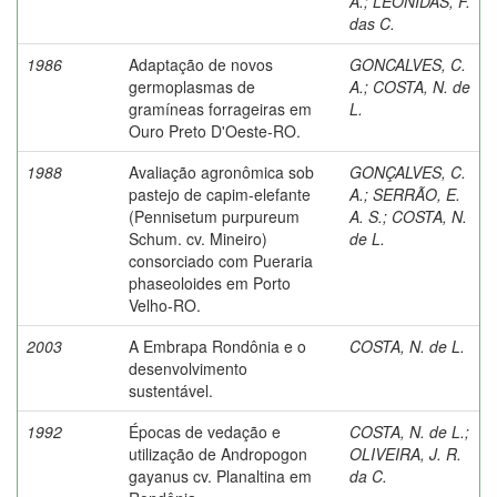
A.
;
LEÔNIDAS, F.
das C.
1986
Adaptação de novos
GONCALVES, C.
germoplasmas de
A.
;
COSTA, N. de
gramíneas forrageiras em
L.
Ouro Preto D'Oeste-RO.
1988
Avaliação agronômica sob
GONÇALVES, C.
pastejo de capim-elefante
A.
;
SERRÃO, E.
(Pennisetum purpureum
A. S.
;
COSTA, N.
Schum. cv. Mineiro)
de L.
consorciado com Pueraria
phaseoloides em Porto
Velho-RO.
2003
A Embrapa Rondônia e o
COSTA, N. de L.
desenvolvimento
sustentável.
1992
Épocas de vedação e
COSTA, N. de L.
;
utilização de Andropogon
OLIVEIRA, J. R.
gayanus cv. Planaltina em
da C.