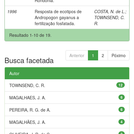
Rondônia.
1996
Resposta de ecotipos de
COSTA, N. de L.
;
Andropogon gayanus a
TOWNSEND, C.
fertilização fosfatada.
R.
Resultado 1-10 de 19.
Anterior
1
2
Póximo
Busca facetada
Autor
TOWNSEND, C. R.
12
MAGALHAES, J. A.
6
PEREIRA, R. G. de A.
6
MAGALHÃES, J. A.
4
3