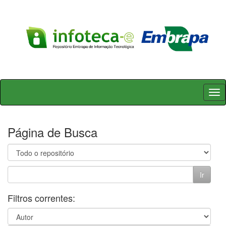
Skip
navigation
Página de Busca
Filtros correntes: