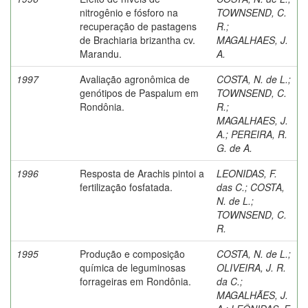
nitrogênio e fósforo na
TOWNSEND, C.
recuperação de pastagens
R.
;
de Brachiaria brizantha cv.
MAGALHAES, J.
Marandu.
A.
1997
Avaliação agronômica de
COSTA, N. de L.
;
genótipos de Paspalum em
TOWNSEND, C.
Rondônia.
R.
;
MAGALHAES, J.
A.
;
PEREIRA, R.
G. de A.
1996
Resposta de Arachis pintoi a
LEONIDAS, F.
fertilização fosfatada.
das C.
;
COSTA,
N. de L.
;
TOWNSEND, C.
R.
1995
Produção e composição
COSTA, N. de L.
;
química de leguminosas
OLIVEIRA, J. R.
forrageiras em Rondônia.
da C.
;
MAGALHÃES, J.