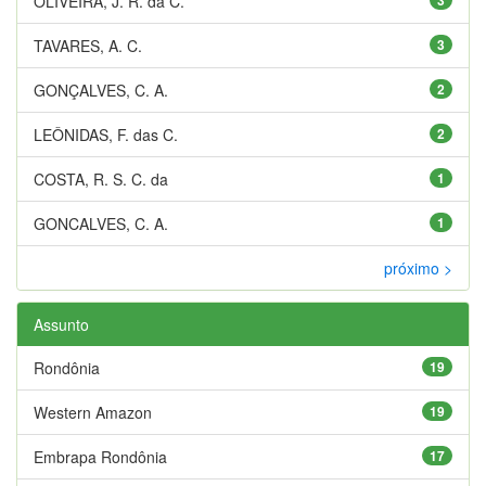
OLIVEIRA, J. R. da C.
TAVARES, A. C.
3
GONÇALVES, C. A.
2
LEÔNIDAS, F. das C.
2
COSTA, R. S. C. da
1
GONCALVES, C. A.
1
próximo >
Assunto
Rondônia
19
Western Amazon
19
Embrapa Rondônia
17