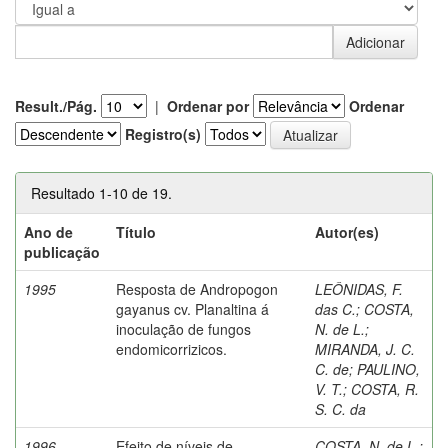
Result./Pág.
|
Ordenar por
Ordenar
Registro(s)
Resultado 1-10 de 19.
Ano de
Título
Autor(es)
publicação
1995
Resposta de Andropogon
LEÔNIDAS, F.
gayanus cv. Planaltina á
das C.
;
COSTA,
inoculação de fungos
N. de L.
;
endomicorrizicos.
MIRANDA, J. C.
C. de
;
PAULINO,
V. T.
;
COSTA, R.
S. C. da
1996
Efeito de níveis de
COSTA, N. de L.
;