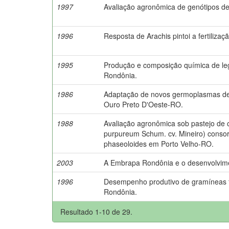
1997
Avaliação agronômica de genótipos 
1996
Resposta de Arachis pintoi a fertilizaç
1995
Produção e composição química de le
Rondônia.
1986
Adaptação de novos germoplasmas de
Ouro Preto D'Oeste-RO.
1988
Avaliação agronômica sob pastejo de 
purpureum Schum. cv. Mineiro) conso
phaseoloides em Porto Velho-RO.
2003
A Embrapa Rondônia e o desenvolvime
1996
Desempenho produtivo de gramíneas f
Rondônia.
Resultado 1-10 de 29.