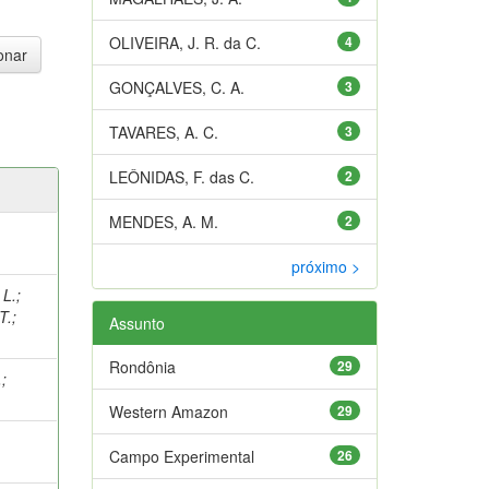
OLIVEIRA, J. R. da C.
4
GONÇALVES, C. A.
3
TAVARES, A. C.
3
LEÔNIDAS, F. das C.
2
MENDES, A. M.
2
próximo >
 L.
;
T.
;
Assunto
Rondônia
29
.
;
Western Amazon
29
Campo Experimental
26