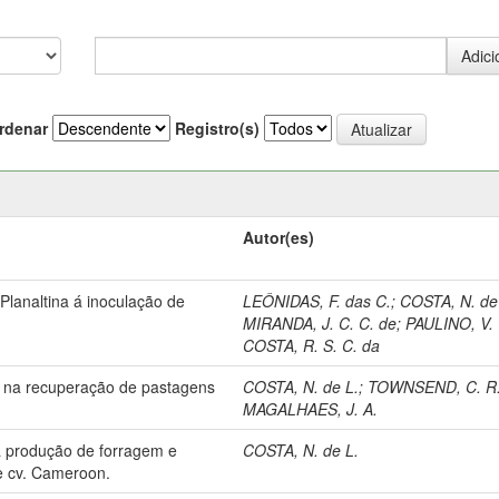
rdenar
Registro(s)
Autor(es)
lanaltina á inoculação de
LEÔNIDAS, F. das C.
;
COSTA, N. de
MIRANDA, J. C. C. de
;
PAULINO, V. 
COSTA, R. S. C. da
oro na recuperação de pastagens
COSTA, N. de L.
;
TOWNSEND, C. R
MAGALHAES, J. A.
 a produção de forragem e
COSTA, N. de L.
e cv. Cameroon.