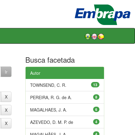
Busca facetada
Autor
TOWNSEND, C. R.
13
PEREIRA, R. G. de A.
8
MAGALHAES, J. A.
6
AZEVEDO, D. M. P. de
4
MAGALHÃES, J. A.
4