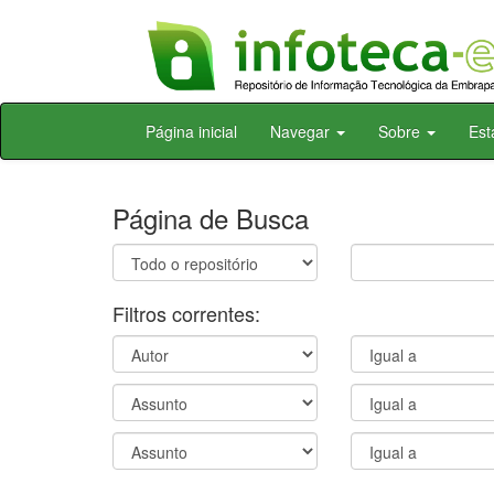
Skip
Página inicial
Navegar
Sobre
Est
navigation
Página de Busca
Filtros correntes: