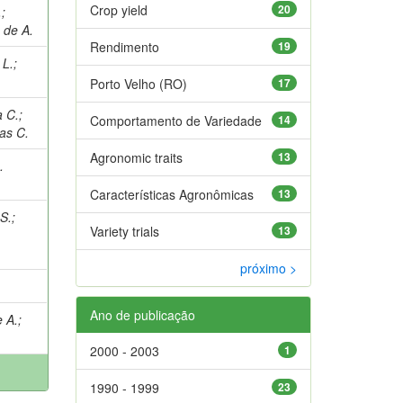
Crop yield
20
.
;
 de A.
Rendimento
19
 L.
;
Porto Velho (RO)
17
a C.
;
Comportamento de Variedade
14
as C.
Agronomic traits
13
.
Características Agronômicas
13
S.
;
Variety trials
13
próximo >
Ano de publicação
 A.
;
2000 - 2003
1
1990 - 1999
23