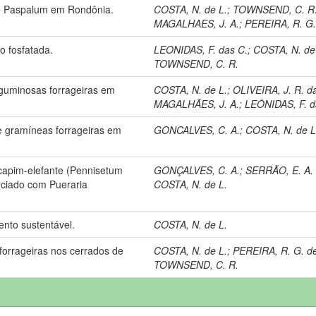
de Paspalum em Rondônia.
COSTA, N. de L.
;
TOWNSEND, C. R
MAGALHAES, J. A.
;
PEREIRA, R. G.
ão fosfatada.
LEONIDAS, F. das C.
;
COSTA, N. de
TOWNSEND, C. R.
guminosas forrageiras em
COSTA, N. de L.
;
OLIVEIRA, J. R. d
MAGALHÃES, J. A.
;
LEÔNIDAS, F. d
 gramíneas forrageiras em
GONCALVES, C. A.
;
COSTA, N. de L
capim-elefante (Pennisetum
GONÇALVES, C. A.
;
SERRÃO, E. A. 
rciado com Pueraria
COSTA, N. de L.
nto sustentável.
COSTA, N. de L.
orrageiras nos cerrados de
COSTA, N. de L.
;
PEREIRA, R. G. de
TOWNSEND, C. R.