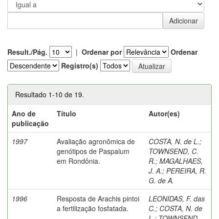
Result./Pág.
|
Ordenar por
Ordenar
Registro(s)
Resultado 1-10 de 19.
Ano de
Título
Autor(es)
publicação
1997
Avaliação agronômica de
COSTA, N. de L.
;
genótipos de Paspalum
TOWNSEND, C.
em Rondônia.
R.
;
MAGALHAES,
J. A.
;
PEREIRA, R.
G. de A.
1996
Resposta de Arachis pintoi
LEONIDAS, F. das
a fertilização fosfatada.
C.
;
COSTA, N. de
L.
;
TOWNSEND,