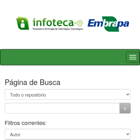
Skip
navigation
Página de Busca
Filtros correntes: