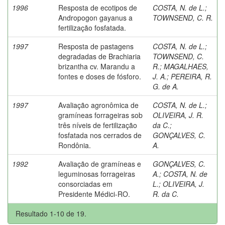
1996
Resposta de ecotipos de
COSTA, N. de L.
;
Andropogon gayanus a
TOWNSEND, C. R.
fertilização fosfatada.
1997
Resposta de pastagens
COSTA, N. de L.
;
degradadas de Brachiaria
TOWNSEND, C.
brizantha cv. Marandu a
R.
;
MAGALHAES,
fontes e doses de fósforo.
J. A.
;
PEREIRA, R.
G. de A.
1997
Avaliação agronômica de
COSTA, N. de L.
;
gramíneas forrageiras sob
OLIVEIRA, J. R.
três níveis de fertilização
da C.
;
fosfatada nos cerrados de
GONÇALVES, C.
Rondônia.
A.
1992
Avaliação de gramíneas e
GONÇALVES, C.
leguminosas forrageiras
A.
;
COSTA, N. de
consorciadas em
L.
;
OLIVEIRA, J.
Presidente Médici-RO.
R. da C.
Resultado 1-10 de 19.