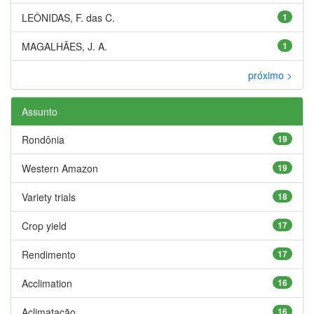
LEÔNIDAS, F. das C.
1
MAGALHÃES, J. A.
1
próximo >
Assunto
Rondônia
19
Western Amazon
19
Variety trials
18
Crop yield
17
Rendimento
17
Acclimation
16
Aclimatação
16