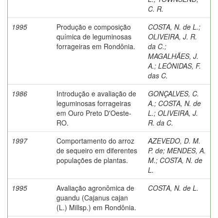
C. R.
1995
Produção e composição
COSTA, N. de L.
;
química de leguminosas
OLIVEIRA, J. R.
forrageiras em Rondônia.
da C.
;
MAGALHÃES, J.
A.
;
LEÔNIDAS, F.
das C.
1986
Introdução e avaliação de
GONÇALVES, C.
leguminosas forrageiras
A.
;
COSTA, N. de
em Ouro Preto D'Oeste-
L.
;
OLIVEIRA, J.
RO.
R. da C.
1997
Comportamento do arroz
AZEVEDO, D. M.
de sequeiro em diferentes
P. de
;
MENDES, A.
populações de plantas.
M.
;
COSTA, N. de
L.
1995
Avaliação agronômica de
COSTA, N. de L.
guandu (Cajanus cajan
(L.) Millsp.) em Rondônia.