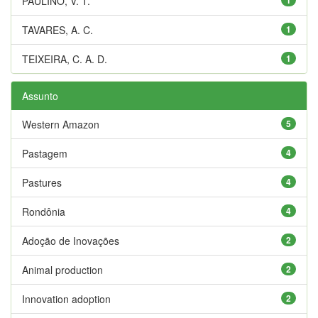
PAULINO, V. T.
TAVARES, A. C.
1
TEIXEIRA, C. A. D.
1
Assunto
Western Amazon
5
Pastagem
4
Pastures
4
Rondônia
4
Adoção de Inovações
2
Animal production
2
Innovation adoption
2