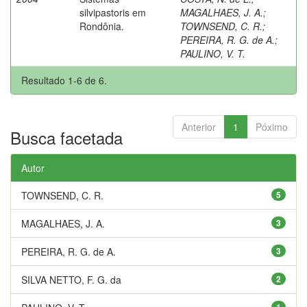
silvipastoris em
MAGALHAES, J. A.
;
Rondônia.
TOWNSEND, C. R.
;
PEREIRA, R. G. de A.
;
PAULINO, V. T.
Resultado 1-6 de 6.
Anterior
1
Póximo
Busca facetada
Autor
TOWNSEND, C. R.
5
MAGALHAES, J. A.
3
PEREIRA, R. G. de A.
3
SILVA NETTO, F. G. da
2
1