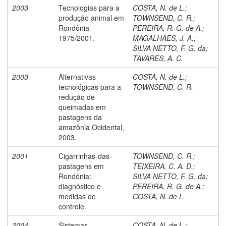
2003
Tecnologias para a
COSTA, N. de L.
;
produção animal em
TOWNSEND, C. R.
;
Rondônia -
PEREIRA, R. G. de A.
;
1975/2001.
MAGALHAES, J. A.
;
SILVA NETTO, F. G. da
;
TAVARES, A. C.
2003
Alternativas
COSTA, N. de L.
;
tecnológicas para a
TOWNSEND, C. R.
redução de
queimadas em
pastagens da
amazônia Ocidental,
2003.
2001
Cigarrinhas-das-
TOWNSEND, C. R.
;
pastagens em
TEIXEIRA, C. A. D.
;
Rondônia:
SILVA NETTO, F. G. da
;
diagnóstico e
PEREIRA, R. G. de A.
;
medidas de
COSTA, N. de L.
controle.
2004
Sistemas
COSTA, N. de L.
;