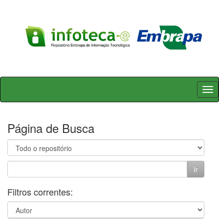
Skip
navigation
Página de Busca
Filtros correntes: