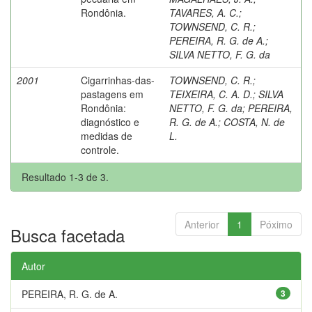
Rondônia.
TAVARES, A. C.
;
TOWNSEND, C. R.
;
PEREIRA, R. G. de A.
;
SILVA NETTO, F. G. da
2001
Cigarrinhas-das-
TOWNSEND, C. R.
;
pastagens em
TEIXEIRA, C. A. D.
;
SILVA
Rondônia:
NETTO, F. G. da
;
PEREIRA,
diagnóstico e
R. G. de A.
;
COSTA, N. de
medidas de
L.
controle.
Resultado 1-3 de 3.
Anterior
1
Póximo
Busca facetada
Autor
PEREIRA, R. G. de A.
3