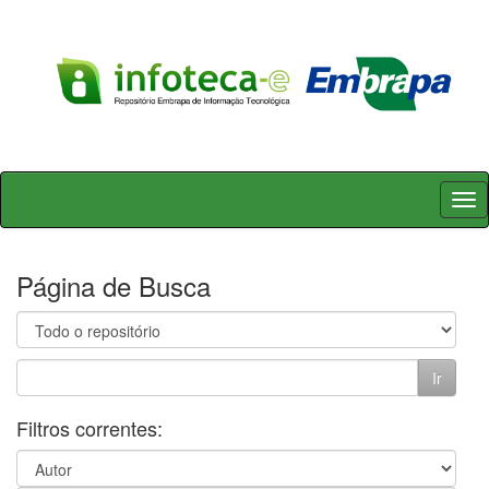
Skip
navigation
Página de Busca
Filtros correntes: