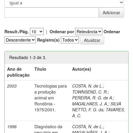
Result./Pág.
|
Ordenar por
Ordenar
Registro(s)
Resultado 1-3 de 3.
Ano de
Título
Autor(es)
publicação
2003
Tecnologias para
COSTA, N. de L.
;
a produção
TOWNSEND, C. R.
;
animal em
PEREIRA, R. G. de A.
;
Rondônia -
MAGALHAES, J. A.
;
SILVA
1975/2001.
NETTO, F. G. da
;
TAVARES,
A. C.
1996
Diagnóstico da
COSTA, N. de L.
;
pecuária em
MAGALHÃES, J. A.
;