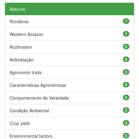
Assunto
Rondônia
7
Western Amazon
7
Acclimation
5
Aclimatação
5
Agronomic traits
5
Características Agronômicas
5
Comportamento de Variedade
5
Condição Ambiental
5
Crop yield
5
Environmental factors
5