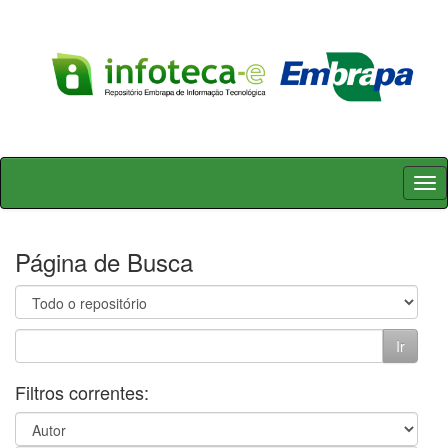
Skip
navigation
Página de Busca
Filtros correntes: