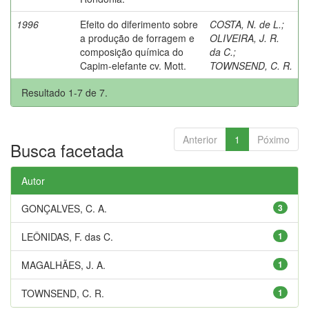
1996
Efeito do diferimento sobre
COSTA, N. de L.
;
a produção de forragem e
OLIVEIRA, J. R.
composição química do
da C.
;
Capim-elefante cv. Mott.
TOWNSEND, C. R.
Resultado 1-7 de 7.
Anterior
1
Póximo
Busca facetada
Autor
GONÇALVES, C. A.
3
LEÔNIDAS, F. das C.
1
MAGALHÃES, J. A.
1
TOWNSEND, C. R.
1