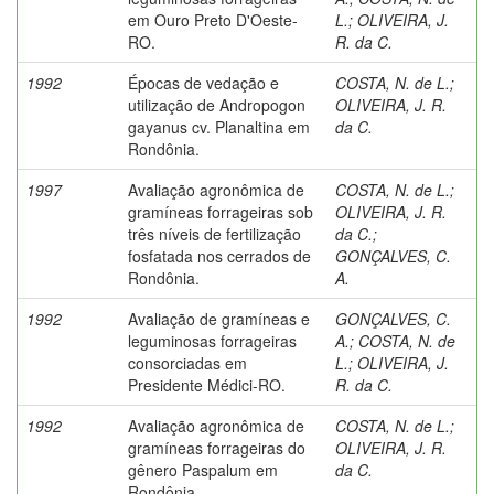
em Ouro Preto D'Oeste-
L.
;
OLIVEIRA, J.
RO.
R. da C.
1992
Épocas de vedação e
COSTA, N. de L.
;
utilização de Andropogon
OLIVEIRA, J. R.
gayanus cv. Planaltina em
da C.
Rondônia.
1997
Avaliação agronômica de
COSTA, N. de L.
;
gramíneas forrageiras sob
OLIVEIRA, J. R.
três níveis de fertilização
da C.
;
fosfatada nos cerrados de
GONÇALVES, C.
Rondônia.
A.
1992
Avaliação de gramíneas e
GONÇALVES, C.
leguminosas forrageiras
A.
;
COSTA, N. de
consorciadas em
L.
;
OLIVEIRA, J.
Presidente Médici-RO.
R. da C.
1992
Avaliação agronômica de
COSTA, N. de L.
;
gramíneas forrageiras do
OLIVEIRA, J. R.
gênero Paspalum em
da C.
Rondônia.