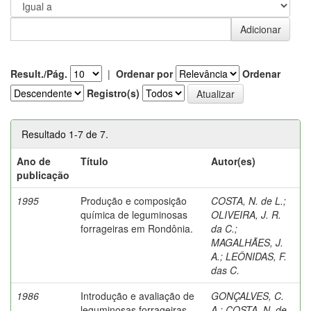
Result./Pág.
|
Ordenar por
Ordenar
Registro(s)
Resultado 1-7 de 7.
Ano de
Título
Autor(es)
publicação
1995
Produção e composição
COSTA, N. de L.
;
química de leguminosas
OLIVEIRA, J. R.
forrageiras em Rondônia.
da C.
;
MAGALHÃES, J.
A.
;
LEÔNIDAS, F.
das C.
1986
Introdução e avaliação de
GONÇALVES, C.
leguminosas forrageiras
A.
;
COSTA, N. de