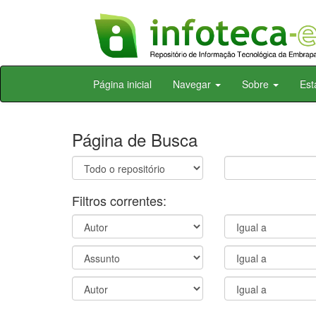
Skip
Página inicial
Navegar
Sobre
Est
navigation
Página de Busca
Filtros correntes: