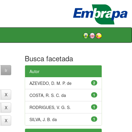
Busca facetada
Autor
AZEVEDO, D. M. P. de
2
COSTA, R. S. C. da
1
RODRIGUES, V. G. S.
1
SILVA, J. B. da
1