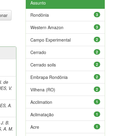
Assunto
Rondônia
3
Western Amazon
3
Campo Experimental
2
Cerrado
2
Cerrado soils
2
Embrapa Rondônia
2
. de
ES, V.
Vilhena (RO)
2
Acclimation
1
S, A.
Aclimatação
1
 J. B.
Acre
1
 A. M.