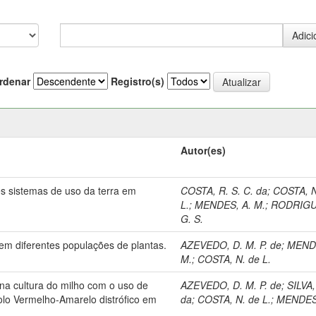
rdenar
Registro(s)
Autor(es)
s sistemas de uso da terra em
COSTA, R. S. C. da
;
COSTA, N
L.
;
MENDES, A. M.
;
RODRIGU
G. S.
m diferentes populações de plantas.
AZEVEDO, D. M. P. de
;
MENDE
M.
;
COSTA, N. de L.
na cultura do milho com o uso de
AZEVEDO, D. M. P. de
;
SILVA,
lo Vermelho-Amarelo distrófico em
da
;
COSTA, N. de L.
;
MENDES,