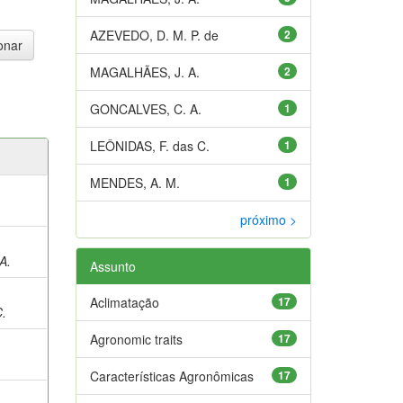
AZEVEDO, D. M. P. de
2
MAGALHÃES, J. A.
2
GONCALVES, C. A.
1
LEÔNIDAS, F. das C.
1
MENDES, A. M.
1
próximo >
A.
Assunto
;
Aclimatação
17
C.
Agronomic traits
17
Características Agronômicas
17
;