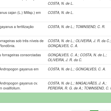
COSTA, N. de L.
us cajan (L.) Millsp.) em
COSTA, N. de L.
ayanus a fertilização
COSTA, N. de L.
;
TOWNSEND, C. R.
rageiras sob três níveis de
COSTA, N. de L.
;
OLIVEIRA, J. R. da C.
 Rondônia.
GONÇALVES, C. A.
 forrageiras consorciadas
GONÇALVES, C. A.
;
COSTA, N. de L.
;
OLIVEIRA, J. R. da C.
e Andropogon gayanus em
COSTA, N. de L.
;
GONCALVES, C. A.
 Andropogon gayanus cv.
COSTA, N. de L.
;
MAGALHÃES, J. A.
;
 ovalifolium.
PEREIRA, R. G. de A.
;
TOWNSEND, C. 