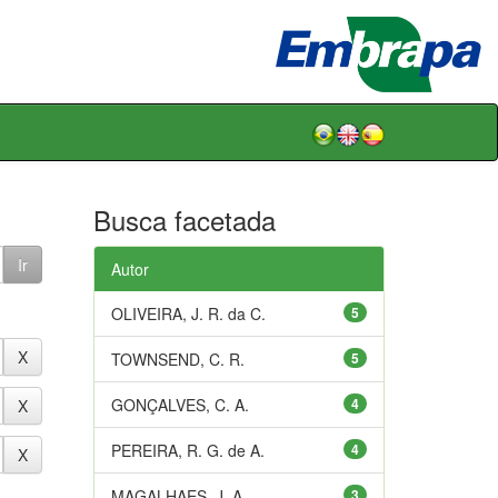
Busca facetada
Autor
OLIVEIRA, J. R. da C.
5
TOWNSEND, C. R.
5
GONÇALVES, C. A.
4
PEREIRA, R. G. de A.
4
MAGALHAES, J. A.
3