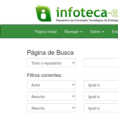
Skip
Página inicial
Navegar
Sobre
Est
navigation
Página de Busca
Filtros correntes: