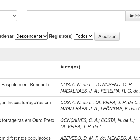
rdenar
Registro(s)
Autor(es)
de Paspalum em Rondônia.
COSTA, N. de L.
;
TOWNSEND, C. R.
;
MAGALHAES, J. A.
;
PEREIRA, R. G. de 
guminosas forrageiras em
COSTA, N. de L.
;
OLIVEIRA, J. R. da C.
MAGALHÃES, J. A.
;
LEÔNIDAS, F. das 
s forrageiras em Ouro Preto
GONÇALVES, C. A.
;
COSTA, N. de L.
;
OLIVEIRA, J. R. da C.
em diferentes populações
AZEVEDO, D. M. P. de
;
MENDES, A. M.