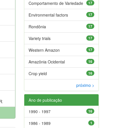
Comportamento de Variedade
17
Environmental factors
17
Rondônia
17
Variety trials
17
;
Western Amazon
17
Amazônia Ocidental
16
Crop yield
16
próximo >
Ano de publicação
R.
1990 - 1997
16
1986 - 1989
1