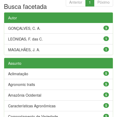
Anterior
1
Póximo
Busca facetada
Autor
GONÇALVES, C. A.
3
LEÔNIDAS, F. das C.
1
MAGALHÃES, J. A.
1
Assunto
Aclimatação
5
Agronomic traits
5
Amazônia Ocidental
5
Características Agronômicas
5
Comportamento de Variedade
5