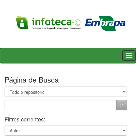
Skip
navigation
Página de Busca
Filtros correntes: