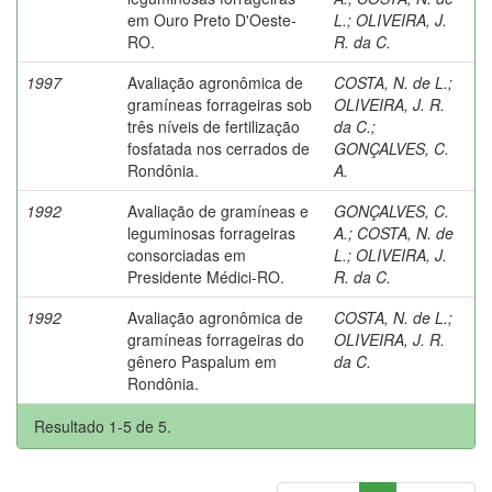
em Ouro Preto D'Oeste-
L.
;
OLIVEIRA, J.
RO.
R. da C.
1997
Avaliação agronômica de
COSTA, N. de L.
;
gramíneas forrageiras sob
OLIVEIRA, J. R.
três níveis de fertilização
da C.
;
fosfatada nos cerrados de
GONÇALVES, C.
Rondônia.
A.
1992
Avaliação de gramíneas e
GONÇALVES, C.
leguminosas forrageiras
A.
;
COSTA, N. de
consorciadas em
L.
;
OLIVEIRA, J.
Presidente Médici-RO.
R. da C.
1992
Avaliação agronômica de
COSTA, N. de L.
;
gramíneas forrageiras do
OLIVEIRA, J. R.
gênero Paspalum em
da C.
Rondônia.
Resultado 1-5 de 5.