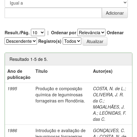
Result./Pág.
|
Ordenar por
Ordenar
Registro(s)
Resultado 1-5 de 5.
Ano de
Título
Autor(es)
publicação
1995
Produção e composição
COSTA, N. de L.
;
química de leguminosas
OLIVEIRA, J. R.
forrageiras em Rondônia.
da C.
;
MAGALHÃES, J.
A.
;
LEÔNIDAS, F.
das C.
1986
Introdução e avaliação de
GONÇALVES, C.
leguminosas forrageiras
A.
;
COSTA, N. de