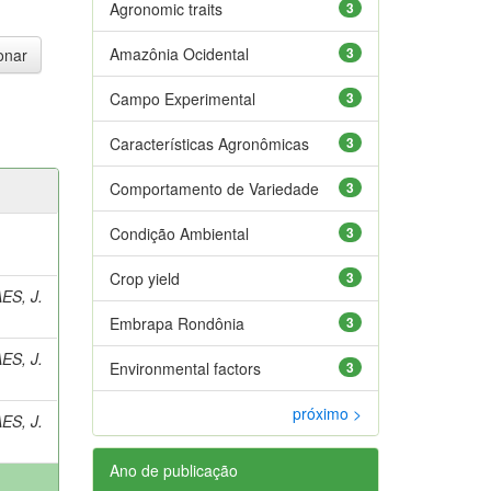
Agronomic traits
3
Amazônia Ocidental
3
Campo Experimental
3
Características Agronômicas
3
Comportamento de Variedade
3
Condição Ambiental
3
Crop yield
3
S, J.
Embrapa Rondônia
3
S, J.
Environmental factors
3
próximo >
S, J.
Ano de publicação