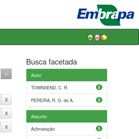
Busca facetada
Autor
TOWNSEND, C. R.
3
PEREIRA, R. G. de A.
2
Assunto
Aclimatação
3