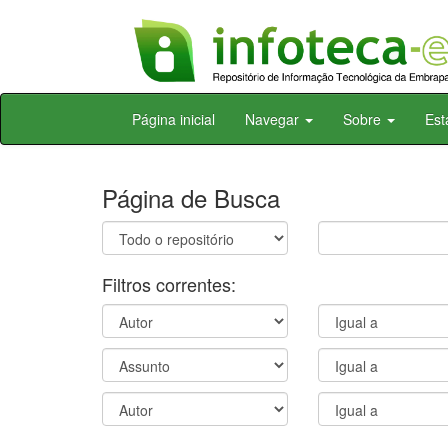
Skip
Página inicial
Navegar
Sobre
Est
navigation
Página de Busca
Filtros correntes: