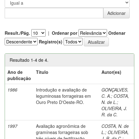
Result./Pág.
|
Ordenar por
Ordenar
Registro(s)
Resultado 1-4 de 4.
Ano de
Título
Autor(es)
publicação
1986
Introdução e avaliação de
GONÇALVES,
leguminosas forrageiras em
C. A.
;
COSTA,
Ouro Preto D'Oeste-RO.
N. de L.
;
OLIVEIRA, J.
R. da C.
1997
Avaliação agronômica de
COSTA, N. de
gramíneas forrageiras sob
L.
;
OLIVEIRA,
três níveis de fertilização
J. R. da C.
;