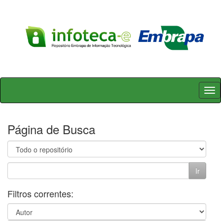
Skip
navigation
Página de Busca
Filtros correntes: