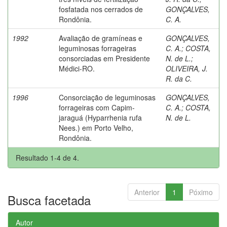
fosfatada nos cerrados de
GONÇALVES,
Rondônia.
C. A.
1992
Avaliação de gramíneas e
GONÇALVES,
leguminosas forrageiras
C. A.
;
COSTA,
consorciadas em Presidente
N. de L.
;
Médici-RO.
OLIVEIRA, J.
R. da C.
1996
Consorciação de leguminosas
GONÇALVES,
forrageiras com Capim-
C. A.
;
COSTA,
jaraguá (Hyparrhenia rufa
N. de L.
Nees.) em Porto Velho,
Rondônia.
Resultado 1-4 de 4.
Anterior
1
Póximo
Busca facetada
Autor