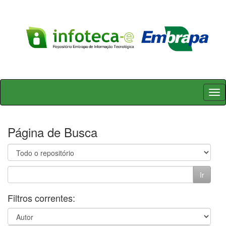
Skip
navigation
Página de Busca
Filtros correntes: