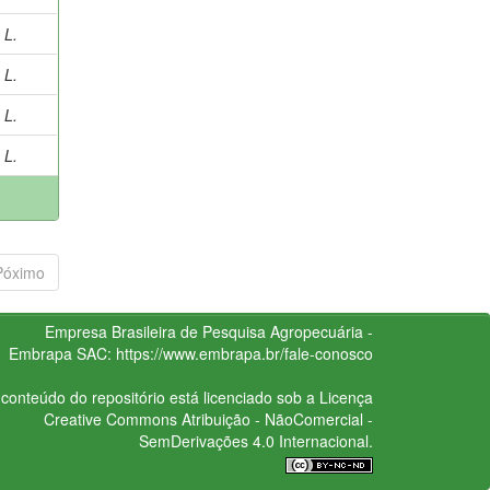
 L.
 L.
 L.
 L.
Póximo
Empresa Brasileira de Pesquisa Agropecuária -
Embrapa
SAC:
https://www.embrapa.br/fale-conosco
conteúdo do repositório está licenciado sob a Licença
Creative Commons
Atribuição - NãoComercial -
SemDerivações 4.0 Internacional.