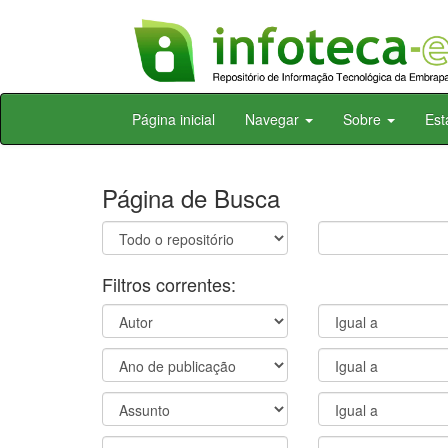
Skip
Página inicial
Navegar
Sobre
Est
navigation
Página de Busca
Filtros correntes: