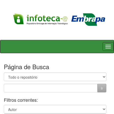
Skip
navigation
Página de Busca
Filtros correntes: