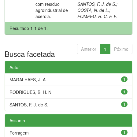
com resíduo
SANTOS, F. J. de S.
;
agroindustrial de
COSTA, N. de L.
;
acerola.
POMPEU, R. C. F. F.
Resultado 1-1 de 1.
Anterior
1
Póximo
Busca facetada
Autor
MAGALHAES, J. A.
1
RODRIGUES, B. H. N.
1
SANTOS, F. J. de S.
1
Assunto
Forragem
1