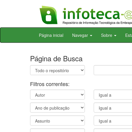
Skip
Página inicial
Navegar
Sobre
Est
navigation
Página de Busca
Filtros correntes: