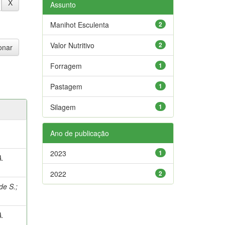
Assunto
Manihot Esculenta
2
Valor Nutritivo
2
Forragem
1
Pastagem
1
Silagem
1
Ano de publicação
2023
1
.
2022
2
de S.
;
.